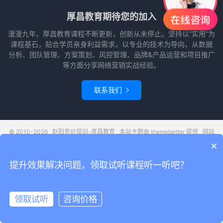
厚昌教育期待您的加入
漫漫九年，厚昌教育课程不断更新，创新从未停止。坚持以“实用”为
课程基石，贴合学员亲身利益需求，以专业的技术为导向，从数据
分析、团队管理、方案策划、风控管理、品牌&产品运营和项目推广
等方面分享网络营销实战经验。
联系我们

© 2010-2026
赵阳竞价培训-厚昌教育
本站主题由
themebetter
提供
网站
地图
×
请求次数：29 次，加载用时：0.462 秒，内存占用：22.35 MB
提升效果解决问题，领取试听课程听一听吧？
领取试听
咨询价格
领取试听
电话咨询