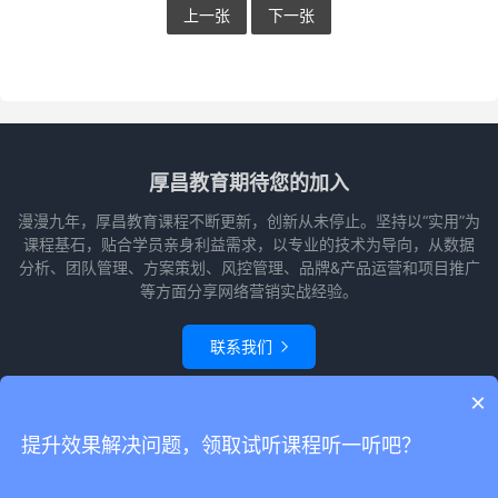
上一张
下一张
厚昌教育期待您的加入
漫漫九年，厚昌教育课程不断更新，创新从未停止。坚持以“实用”为
课程基石，贴合学员亲身利益需求，以专业的技术为导向，从数据
分析、团队管理、方案策划、风控管理、品牌&产品运营和项目推广
等方面分享网络营销实战经验。
联系我们

×
© 2010-2026
赵阳竞价培训-厚昌教育
本站主题由
themebetter
提供
网站
提升效果解决问题，领取试听课程听一听吧？
地图
请求次数：29 次，加载用时：0.312 秒，内存占用：22.35 MB