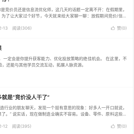
你是竞价员还是信息流优化师，这几天的话题一定离不开：在假期里，
，为了让大家过个好节，今天就来给大家聊一聊：放假期间竞价/信息
账户 这个问题，如果你问客服的话，...
2-13
阅读(306)
赞(
0
)

课
会是你提升获客能力、优化投放策略的绝佳机会。 在这里，不
验，还能与其他学员交流互动，拓展人脉资源。
就是“竞价没人干了”
造行业的朋友聊天，发现一个挺有意思的现象：好多人一开口就说，
果了。” 说实话，现在做制造业确实不容易。设备、零件、原料这些生
我也理解为什么大家都想试试新东西，比如拍视频、做直...
2-12
阅读(395)
赞(
0
)
