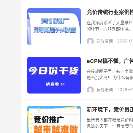
竞价传统行业案例
在我深度诊断了大量账户
的环节，而非外部环境。
有效咨询稀缺，最终导致
竞价培训
2026-0
eCPM搞不懂，广
在投放圈子里，有一个数
是石沉大海！ 为什么有
心逻辑——eCPM。 这
竞价培训
2026-0
新环境下，竞价员
当所有人都在唱衰竞价时
息流的天下。” “百度
争的事实是：绝大多数企