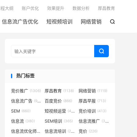

课程大纲
账户优化
效果提升
数据分析
厚昌教育
信息流广告优化
短视频培训
网络营销


热门标签
竞价推广
厚昌教育
网络营销
(1306)
(1138)
(1119)
信息流广告
百度竞价
厚昌早报
(932)
(866)
(713)
SEM
短视频运营
竞价培训
(660)
(431)
(413)
信息流
SEM培训
信息流推广
(380)
(365)
(350)
信息流优化师
信息流培训
竞价
(291)
(281)
(226)