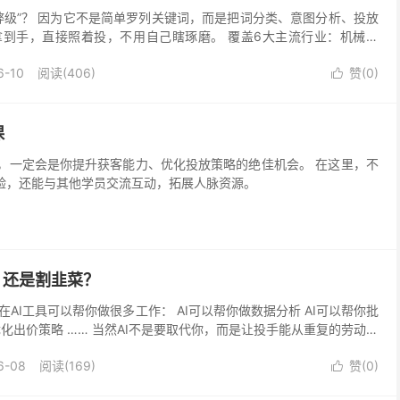
弊级”？ 因为它不是简单罗列关键词，而是把词分类、意图分析、投放
到手，直接照着投，不用自己瞎琢磨。 覆盖6大主流行业：机械设
所、旅游、招商加盟。每个行业都根据不同的词性划分：...
6-10
阅读(406)
赞(
0
)

课
会是你提升获客能力、优化投放策略的绝佳机会。 在这里，不
验，还能与其他学员交流互动，拓展人脉资源。
口，还是割韭菜？
AI工具可以帮你做很多工作： AI可以帮你做数据分析 AI可以帮你批
优化出价策略 …… 当然AI不是要取代你，而是让投手能从重复的劳动中
调价、...
6-08
阅读(169)
赞(
0
)
