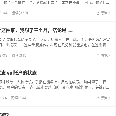
，做了一个操作，当天消费就上去了，成本也不高。 问我，做了什么
了，我把他账户的否词数量从400多，删除到只剩...
3-04
阅读(359)
赞(
0
)

员”这件事，我想了三个月，结论是……
AI要取代竞价专员了。 这话，听着对，也不对。 对，是因为AI确实
词、出报表——这些重复操作，AI现在几分钟就能搞定。在这条赛道
就是一场注定输的比赛。 不对，是因为AI干...
3-03
阅读(315)
赞(
0
)

态 vs 账户的状态
 眼神涣散，大脑待机，手指在键盘上，灵魂在放假。 咖啡灌了三杯，
公”。 账户的状态： 点击成本突然活跃，转化率间歇性躺平，关键词像
心的。 我还没进入状态，它倒是先进入“波动...
2-24
阅读(304)
赞(
0
)

不停？