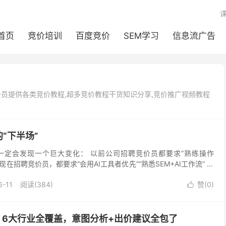
首页
竞价培训
百度竞价
SEM学习
信息流广告
价员提供各类竞价教程,超多竞价教程干货知识分享,竞价推广视频教程
“下半场”
一定会发现一个巨大变化： 以前公司招聘竞价员都要求“熟练操作
” 现在招聘竞价员，都要求“会用AI工具者优先”“熟悉SEM+AI工作流” 这
再换，筛词、调价、写创意、看数据这...
6-11
阅读(384)
赞(
0
)

，6大行业全覆盖，意图分析+出价建议全包了