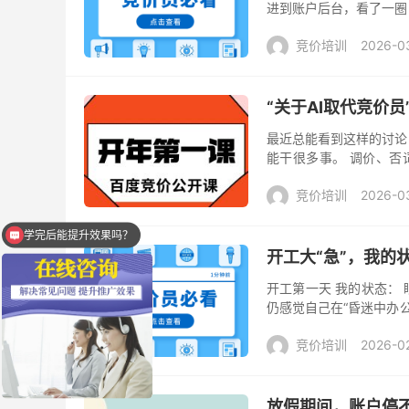
进到账户后台，看了一圈
操作？ 简单到不能再简单
竞价培训
2026-0
“关于AI取代竞价
最近总能看到这样的讨论：
能干很多事。 调价、否
上，人和机器拼效率，本来
竞价培训
2026-0
学完后能提升效果吗？
开工大“急”，我的状
开工第一天 我的状态：
仍感觉自己在“昏迷中办
在蹦迪——总之，没一个省
竞价培训
2026-0
放假期间，账户停