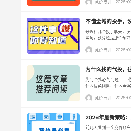
竞价培训
2026-0
不懂全域的投手，
最近和几个投手聊天，发
些词，预算还是那个预算
能跑量的模板，今天连展现
竞价培训
2026-0
为什么找的代投，
先问个扎心的问题—— 
什么精英团队、什么全案
业的人，挺好。 结果跑了
竞价培训
2026-0
2026年最新策略
前几天看到一个竞价账户