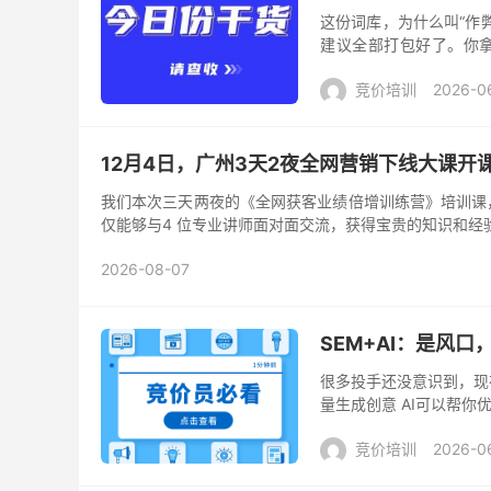
这份词库，为什么叫“作
建议全部打包好了。你拿
备、医疗、教育、律师律
竞价培训
2026-0
12月4日，广州3天2夜全网营销下线大课开
我们本次三天两夜的《全网获客业绩倍增训练营》培训课，一定
仅能够与4 位专业讲师面对面交流，获得宝贵的知识和经
2026-08-07
SEM+AI：是风
很多投手还没意识到，现在
量生成创意 AI可以帮你
解放出来。 你每天花在手动
竞价培训
2026-0