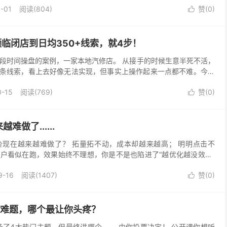
1-01
阅读(804)
赞(
0
)

濒临闭店到日均350+线索，就4步！
段时间操盘的案例，一家本地汽修店。 从接手的时候生意半死不活，
0条线索，看上去好像无法实现，但事实上操作起来一点都不难。今天
路： 我分析了一下，核心问题就出在：他总是在错过...
0-15
阅读(769)
赞(
0
)

做了......
现在越来越难做了？ 拓量拓不动，成本却越来越高； 明明点击不
账户看似在跑，效果始终不理想，你是不是也陷进了“越优化越没效果”
总是“量效难兼顾”？ 拓量方向选错：一通拓量操作...
9-16
阅读(1407)
赞(
0
)

价难题，哪个最让你头疼？
备了4大热门主题，但最终讲哪个—— 由你投票决定！ 公开课你想听