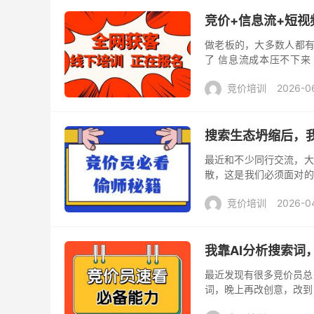
竞价+信息流+短视
做老板的，大多数人都有
了 信息流成本压不下来
工，是缺一套能把大家拧成
竞价培训
2026-0
搜索生态坍缩后，
最近和不少同行交流，大
散，这是我们必须面对的
整。 核心思路：从获取流
竞价培训
2026-0
我靠AI分析搜索词
最近发现有很多竞价员总
词，晚上再改创意，改到
词报告的两个操作。 效果