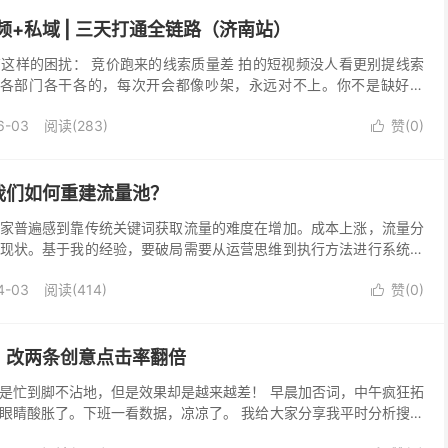
频+私域 | 三天打通全链路（济南站）
这样的困扰： 竞价跑来的线索质量差 拍的短视频没人看更别提线索
 各部门各干各的，每次开会都像吵架，永远对不上。你不是缺好员
一股绳的打法。 很多公司没有系统的培训体系。员工自...
6-03
阅读(283)
赞(
0
)

我们如何重建流量池？
家普遍感到靠传统关键词获取流量的难度在增加。成本上涨，流量分
现状。基于我的经验，要破局需要从运营思维到执行方法进行系统调
量转向经营用户 过去我们重点关注点击价格和即时转化，...
4-03
阅读(414)
赞(
0
)

，改两条创意点击率翻倍
是忙到脚不沾地，但是效果却是越来越差！ 早晨加否词，中午疯狂拓
眼睛酸胀了。下班一看数据，凉凉了。 我给大家分享我平时分析搜索
还是很不错的。 第一：花30分钟扒搜索词报告，先...