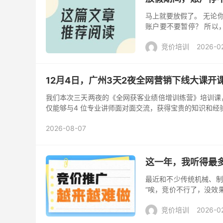
马上就要放假了。 无论
账户要不要暂停？ 所以
流账户要不要暂停。 竞价
竞价培训
2026-0
12月4日，广州3天2夜全网营销下线大课开
我们本次三天两夜的《全网获客业绩倍增训练营》培训课，一定
仅能够与4 位专业讲师面对面交流，获得宝贵的知识和经
2026-08-07
这一年，我听得最多
最近和不少传统机械、制
“唉，竞价不行了，没效
意，竞争大，客户难找。
竞价培训
2026-0