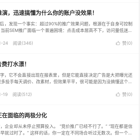
推演，迅速搞懂为什么你的账户没效果！
后，发现一个事实：超过90%的推广效果问题，根源在于自身可控制
 当前SEM推广面临一个普遍困境：点击成本居高不下，访问量低迷，
投入产出比严重失衡。许多操作者习惯于将责任向外推...
1-24
阅读(346)
赞(
0
)

告费打水漂！
字，它不会直接出现在报表里，但是它能直接决定广告是大把曝光还
很多投手每天调价、改素材，但效果平平，很可能是因为没搞懂这个核
不是一个成本，而是平台给每条广告打的“竞争力分数”...
1-19
阅读(512)
赞(
0
)

正在面临的两极分化
，企业却从未停止预算投入。 “竞价推广已经不行了。” “现在都是信
竞价早就过时了。” 这样的话，你一定在不同场合听过无数次。但一个不
业仍然在持续投入竞价预算，而且这个数字还在...