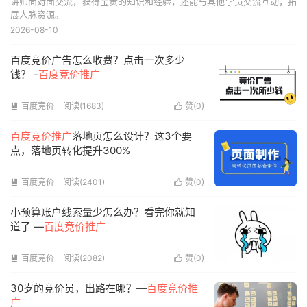
讲师面对面交流，获得宝贵的知识和经验，还能与其他学员交流互动，拓
展人脉资源。
2026-08-10
百度竞价广告怎么收费？点击一次多少
钱？ -
百度竞价推广
百度竞价
阅读(1683)
赞(
0
)


百度竞价推广
落地页怎么设计？这3个要
点，落地页转化提升300%
百度竞价
阅读(2401)
赞(
0
)


小预算账户线索量少怎么办？看完你就知
道了 —
百度竞价推广
百度竞价
阅读(2082)
赞(
0
)


30岁的竞价员，出路在哪？—
百度竞价推
广