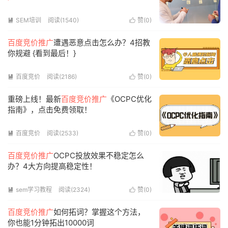
SEM培训
阅读(1540)
赞(
0
)


百度竞价推广
遭遇恶意点击怎么办？4招教
你规避 {看到最后！}
百度竞价
阅读(2186)
赞(
0
)


重磅上线！最新
百度竞价推广
《OCPC优化
指南》，点击免费领取！
百度竞价
阅读(2533)
赞(
0
)


百度竞价推广
OCPC投放效果不稳定怎么
办？4大方向提高稳定性！
sem学习教程
阅读(2324)
赞(
0
)


百度竞价推广
如何拓词？掌握这个方法，
你也能1分钟拓出10000词