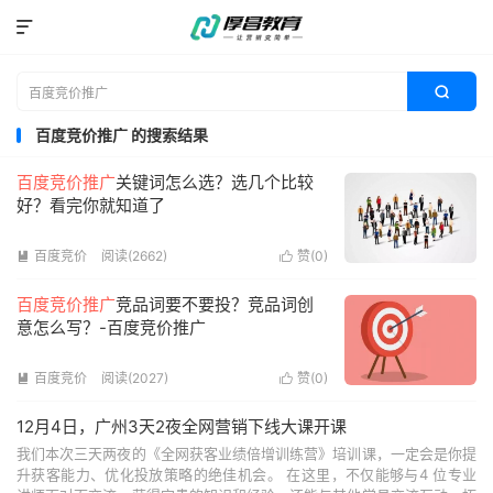


百度竞价推广 的搜索结果
百度竞价推广
关键词怎么选？选几个比较
好？看完你就知道了
百度竞价
阅读(2662)
赞(
0
)


百度竞价推广
竞品词要不要投？竞品词创
意怎么写？-百度竞价推广
百度竞价
阅读(2027)
赞(
0
)


12月4日，广州3天2夜全网营销下线大课开课
我们本次三天两夜的《全网获客业绩倍增训练营》培训课，一定会是你提
升获客能力、优化投放策略的绝佳机会。 在这里，不仅能够与4 位专业