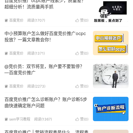
百度竞价推广ocpc账户线索少，质量差？
超细分析！流质量两手抓
百度竞价
阅读(1707)
赞(
0
)


中小预算账户怎么做好百度竞价推广ocpc
投放？一篇文章教会你！
百度竞价
阅读(1371)
赞(
0
)


@竞价员：双节将至，账户要不要暂停？
—百度竞价推广
百度竞价
阅读(2273)
赞(
0
)


百度竞价推广怎么诊断账户？账户诊断5步
曲快速确定账户问题
sem学习教程
阅读(1367)
赞(
0
)


百度竞价推广 | 营销流程表是什么，流程表