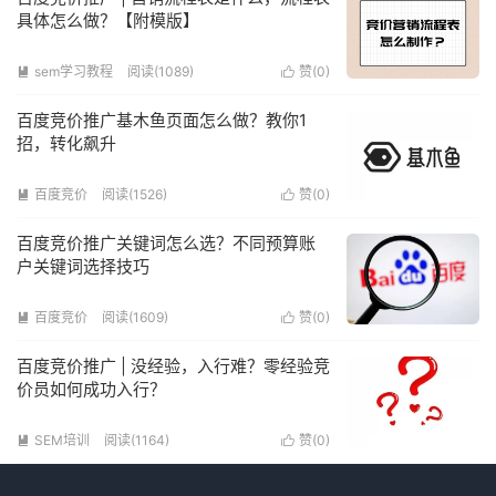
具体怎么做？【附模版】
sem学习教程
阅读(1089)
赞(
0
)


百度竞价推广基木鱼页面怎么做？教你1
招，转化飙升
百度竞价
阅读(1526)
赞(
0
)


百度竞价推广关键词怎么选？不同预算账
户关键词选择技巧
百度竞价
阅读(1609)
赞(
0
)


百度竞价推广 | 没经验，入行难？零经验竞
价员如何成功入行？
SEM培训
阅读(1164)
赞(
0
)

