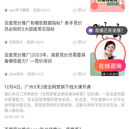
sem学习教程
阅读(1617)
赞(
0
)


百度竞价推广有哪些数据指标？新手竞价
员必知的3大层级常见指标
直播还是录播？
百度竞价
阅读(1925)
赞(
0
)


百度竞价推广|2023年，高薪竞价员需要具
备哪些能力？—竞价培训
SEM培训
阅读(1172)
赞(
0
)


12月4日，广州3天2夜全网营销下线大课开课
我们本次三天两夜的《全网获客业绩倍增训练营》培训课，一定会是你提
升获客能力、优化投放策略的绝佳机会。 在这里，不仅能够与4 位专业
讲师面对面交流，获得宝贵的知识和经验，还能与其他学员交流互动，拓
展人脉资源。
2026-08-10