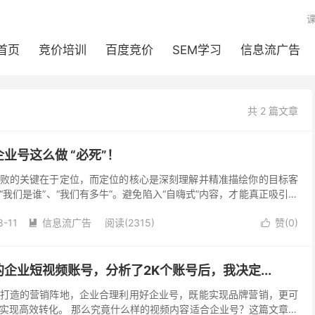
首页
竞价培训
百度竞价
SEM学习
信息流广告
共 2 篇文章
业号这么做 “必死”！
败的关键在于定位，而定位的核心是深刻理解并精准描绘你的目标客
我们是谁”、“我们有多牛”。避免陷入“自嗨式”内容，才能真正吸引潜
有些企业信心满满的做了短视频，投入人力物力，...
8-11
信息流广告
阅读(2315)
赞(
0
)


企业短视频账号，分析了2K个账号后，我决定...
打造的营销阵地，企业合理利用好企业号，既能实现品牌营销，更可
实现高效转化。 那么究竟什么样的视频内容适合企业号？这篇文章将