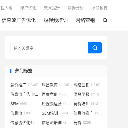

课程大纲
账户优化
效果提升
数据分析
厚昌教育
信息流广告优化
短视频培训
网络营销


热门标签
竞价推广
厚昌教育
网络营销
(1306)
(1138)
(1119)
信息流广告
百度竞价
厚昌早报
(932)
(866)
(713)
SEM
短视频运营
竞价培训
(660)
(431)
(413)
信息流
SEM培训
信息流推广
(380)
(365)
(350)
信息流优化师
信息流培训
竞价
(291)
(281)
(226)