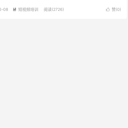
类内容 重点关注完播率，完播率对流量...
6-08
短视频培训
阅读(2726)
赞(
0
)

