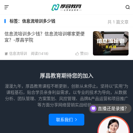


标签：信息流培训多少钱
共 1 篇文章
信息流培训多少钱？信息流培训哪家更便
宜？-厚昌学院
信息流培训
阅读(1418)
赞(
0
)


厚昌教育期待您的加入
漫漫九年，厚昌教育课程不断更新，创新从未停止。坚持以“实用”为
课程基石，贴合学员亲身利益需求，以专业的技术为导向，从数据
分析、团队管理、方案策划、风控管理、品牌&产品运营和项目推广
等方面分享网络营销实战经验。
直播还是录播？
联系我们
