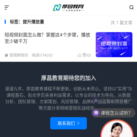


标签：提升播放量
共 1 篇文章
短视频封面怎么做？掌握这4个步骤，播放
至少破千万
短视频培训
阅读(17403)
赞(
0
)


厚昌教育期待您的加入
漫漫九年，厚昌教育课程不断更新，创新从未停止。坚持以“实用”为
课程基石，贴合学员亲身利益需求，以专业的技术为导向，从数据
直播还是录播？
分析、团队管理、方案策划、风控管理、品牌&产品运营和项目推广
等方面分享网络营销实战经验。
课程怎么试听？
联系我们
