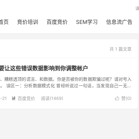
首页
竞价培训
百度竞价
SEM学习
信息流广告
共 1 篇文章
r不要让这些错误数据影响到你调整帐户
、糟糕透顶的谎言、和数据。你是否被你的数据欺骗过呢？请对号入
。 误区一：分析数据模式化 曾经听说过一句话，当发现自己一无所
时候。当你觉得某件事情比较容易的时候，是最容易犯错的...
-21
百度竞价
阅读(1469)
赞(
0
)

