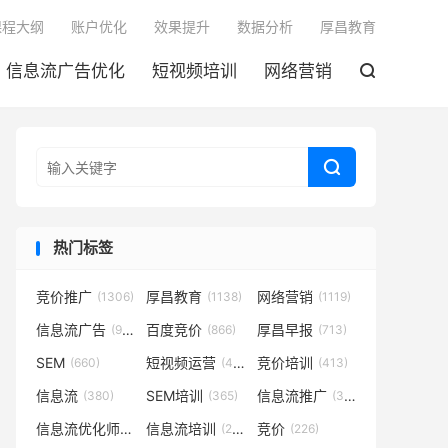

课程大纲
账户优化
效果提升
数据分析
厚昌教育
信息流广告优化
短视频培训
网络营销


热门标签
竞价推广
厚昌教育
网络营销
(1306)
(1138)
(1119)
信息流广告
百度竞价
厚昌早报
(932)
(866)
(713)
SEM
短视频运营
竞价培训
(660)
(431)
(413)
信息流
SEM培训
信息流推广
(380)
(365)
(350)
信息流优化师
信息流培训
竞价
(291)
(281)
(226)