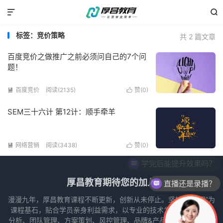


标签：竞价策略
共 2 篇文章
百度竞价之做推广之前必须问自己的7个问
题！
百度竞价
阅读(2135)
赞(
0
)


SEM三十六计 第12计：顺手牵羊
网络营销
阅读(3438)
赞(
0
)


学完后能提升效果吗？
厚昌教育期待您的加入
直播还是录播？
漫漫九年，厚昌教育课程不断更新，创新从未停止。坚持以“实用”为
课程基石，贴合学员亲身利益需求，以专业的技术为导向，从数据
分析、团队管理、方案策划、风控管理、品牌&产品运营和项目推广