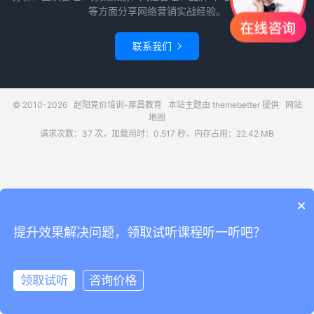
等方面分享网络营销实战经验。
联系我们

© 2010-2026
赵阳竞价培训-厚昌教育
本站主题由
themebetter
提供
网站
地图
请求次数：37 次，加载用时：0.517 秒，内存占用：22.42 MB
×
提升效果解决问题，领取试听课程听一听吧？
领取试听
咨询价格
领取试听
电话咨询