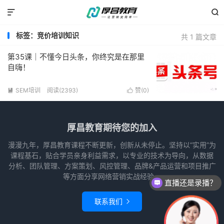


标签：竞价培训知识
共 1 篇文章
第35课｜不懂今日头条，你终究是在那里
自嗨！
SEM培训
阅读(2393)
赞(
0
)


厚昌教育期待您的加入
漫漫九年，厚昌教育课程不断更新，创新从未停止。坚持以“实用”为
课程基石，贴合学员亲身利益需求，以专业的技术为导向，从数据
分析、团队管理、方案策划、风控管理、品牌&产品运营和项目推广
等方面分享网络营销实战经验。
直播还是录播？
联系我们
