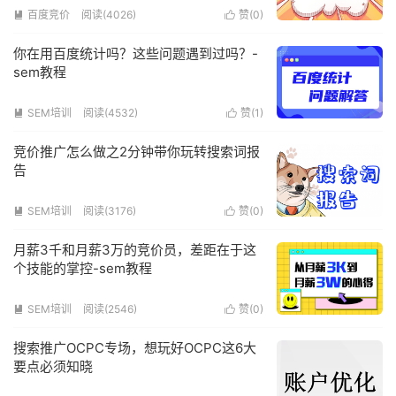
百度竞价
阅读(4026)
赞(
0
)


你在用百度统计吗？这些问题遇到过吗？-
sem教程
SEM培训
阅读(4532)
赞(
1
)


竞价推广怎么做之2分钟带你玩转搜索词报
告
SEM培训
阅读(3176)
赞(
0
)


月薪3千和月薪3万的竞价员，差距在于这
个技能的掌控-sem教程
SEM培训
阅读(2546)
赞(
0
)


搜索推广OCPC专场，想玩好OCPC这6大
要点必须知晓