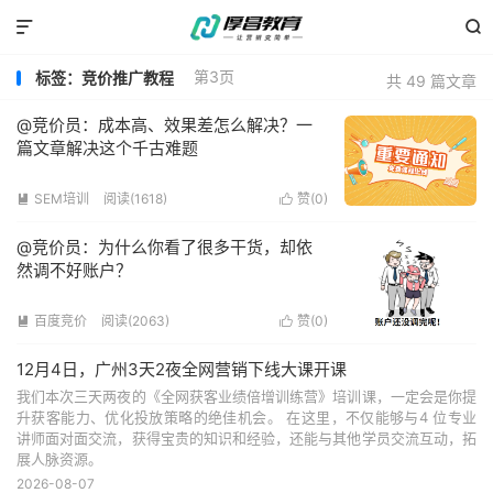


第3页
标签：竞价推广教程
共 49 篇文章
@竞价员：成本高、效果差怎么解决？一
篇文章解决这个千古难题
SEM培训
阅读(1618)
赞(
0
)


@竞价员：为什么你看了很多干货，却依
然调不好账户？
百度竞价
阅读(2063)
赞(
0
)


12月4日，广州3天2夜全网营销下线大课开课
我们本次三天两夜的《全网获客业绩倍增训练营》培训课，一定会是你提
升获客能力、优化投放策略的绝佳机会。 在这里，不仅能够与4 位专业
讲师面对面交流，获得宝贵的知识和经验，还能与其他学员交流互动，拓
展人脉资源。
2026-08-07