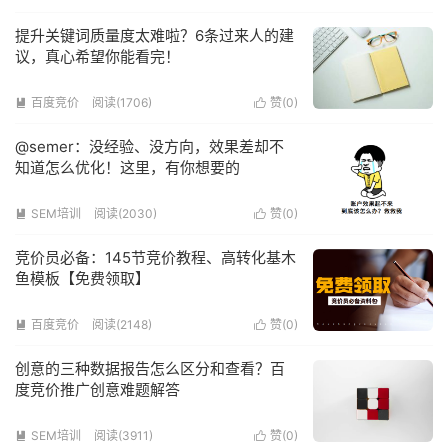
提升关键词质量度太难啦？6条过来人的建
议，真心希望你能看完！
百度竞价
阅读(1706)
赞(
0
)


@semer：没经验、没方向，效果差却不
知道怎么优化！这里，有你想要的
SEM培训
阅读(2030)
赞(
0
)


竞价员必备：145节竞价教程、高转化基木
鱼模板【免费领取】
百度竞价
阅读(2148)
赞(
0
)


创意的三种数据报告怎么区分和查看？百
度竞价推广创意难题解答
SEM培训
阅读(3911)
赞(
0
)

