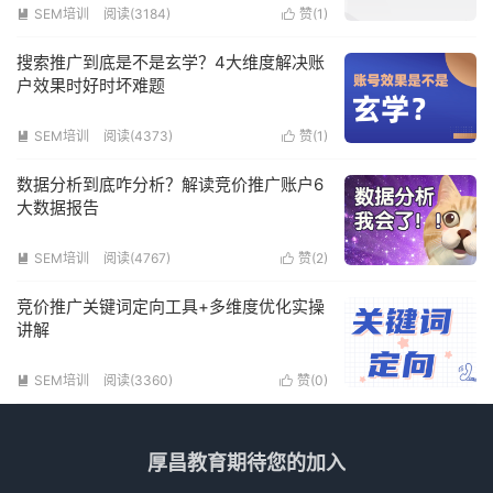
SEM培训
阅读(3184)
赞(
1
)


搜索推广到底是不是玄学？4大维度解决账
户效果时好时坏难题
SEM培训
阅读(4373)
赞(
1
)


数据分析到底咋分析？解读竞价推广账户6
大数据报告
SEM培训
阅读(4767)
赞(
2
)


竞价推广关键词定向工具+多维度优化实操
讲解
SEM培训
阅读(3360)
赞(
0
)


厚昌教育期待您的加入