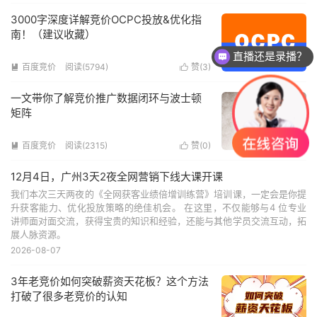
3000字深度详解竞价OCPC投放&优化指
南！（建议收藏）
直播还是录播？
百度竞价
阅读(5794)
赞(
3
)


一文带你了解竞价推广数据闭环与波士顿
矩阵
百度竞价
阅读(2315)
赞(
0
)


12月4日，广州3天2夜全网营销下线大课开课
我们本次三天两夜的《全网获客业绩倍增训练营》培训课，一定会是你提
升获客能力、优化投放策略的绝佳机会。 在这里，不仅能够与4 位专业
讲师面对面交流，获得宝贵的知识和经验，还能与其他学员交流互动，拓
展人脉资源。
2026-08-07
3年老竞价如何突破薪资天花板？这个方法
打破了很多老竞价的认知