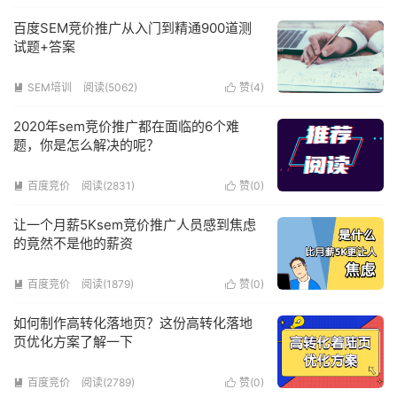
百度SEM竞价推广从入门到精通900道测
试题+答案
SEM培训
阅读(5062)
赞(
4
)


2020年sem竞价推广都在面临的6个难
题，你是怎么解决的呢？
百度竞价
阅读(2831)
赞(
0
)


让一个月薪5Ksem竞价推广人员感到焦虑
的竟然不是他的薪资
百度竞价
阅读(1879)
赞(
0
)


如何制作高转化落地页？这份高转化落地
页优化方案了解一下
百度竞价
阅读(2789)
赞(
0
)

