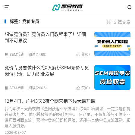


标签：竞价专员
共 13 篇文章
想做竞价员？竞价员入门教程来了！详细
到不可思议
SEM培训
阅读(1469)
赞(
0
)


竞价专员要做什么?深入解析SEM竞价专员
岗位职责，助力职业发展
SEM培训
阅读(2606)
赞(
0
)


12月4日，广州3天2夜全网营销下线大课开课
我们本次三天两夜的《全网获客业绩倍增训练营》培训课，一定会是你提
升获客能力、优化投放策略的绝佳机会。 在这里，不仅能够与4 位专业
讲师面对面交流，获得宝贵的知识和经验，还能与其他学员交流互动，拓
展人脉资源。
2026-08-07