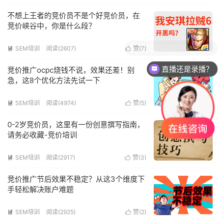
不想上王者的竞价员不是个好竞价员，在
竞价峡谷中，你是什么段？
学完后能提升效果吗？
SEM培训
阅读(2607)
赞(
7
)


直播还是录播？
竞价推广ocpc烧钱不说，效果还差！别
急，这8个优化方法先试一下
SEM培训
阅读(4974)
赞(
5
)


0-2岁竞价员，这里有一份创意撰写指南，
请务必收藏-竞价培训
SEM培训
阅读(2917)
赞(
3
)


竞价推广节后效果不稳定？从这3个维度下
手轻松解决账户难题
SEM培训
阅读(2925)
赞(
2
)

