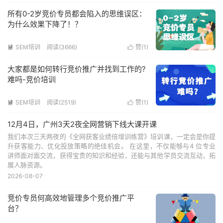
所有0-2岁竞价专员都会陷入的思维误区：
为什么效果下降了！？
SEM培训
阅读(3666)
赞(
1
)


大家都是如何转行竞价推广并找到工作的?
难吗-竞价培训
SEM培训
阅读(2519)
赞(
1
)


12月4日，广州3天2夜全网营销下线大课开课
我们本次三天两夜的《全网获客业绩倍增训练营》培训课，一定会是你提
升获客能力、优化投放策略的绝佳机会。 在这里，不仅能够与4 位专业
讲师面对面交流，获得宝贵的知识和经验，还能与其他学员交流互动，拓
展人脉资源。
2026-08-07
竞价专员何高效地管理多个竞价推广平
台？