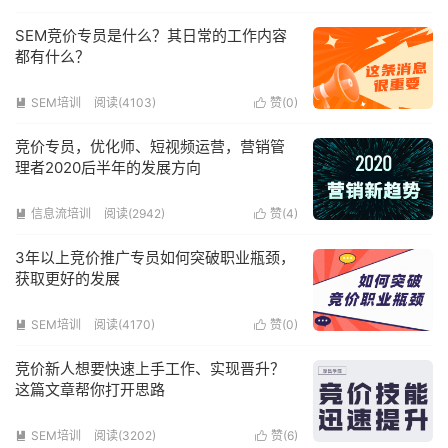
SEM竞价专员是什么？其日常的工作内容
都有什么？
SEM培训
阅读(4103)
赞(
0
)


竞价专员，优化师、短视频运营，营销管
理者2020后半年的发展方向
信息流培训
阅读(2942)
赞(
4
)


3年以上竞价推广专员如何突破职业瓶颈，
获取更好的发展
SEM培训
阅读(4170)
赞(
0
)


竞价新人想要快速上手工作、实现晋升？
这篇文章帮你打开思路
SEM培训
阅读(3202)
赞(
6
)

