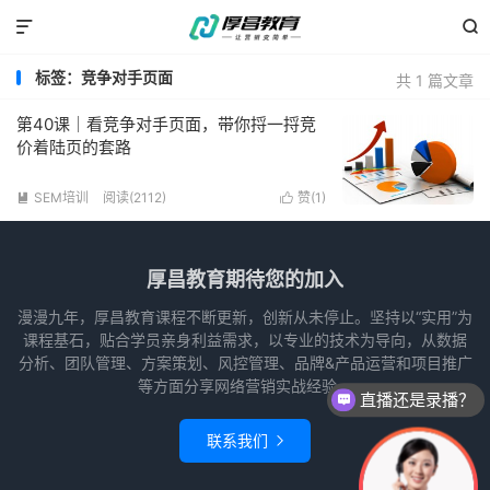


标签：竞争对手页面
共 1 篇文章
第40课｜看竞争对手页面，带你捋一捋竞
价着陆页的套路
SEM培训
阅读(2112)
赞(
1
)


厚昌教育期待您的加入
漫漫九年，厚昌教育课程不断更新，创新从未停止。坚持以“实用”为
课程基石，贴合学员亲身利益需求，以专业的技术为导向，从数据
分析、团队管理、方案策划、风控管理、品牌&产品运营和项目推广
等方面分享网络营销实战经验。
直播还是录播？
联系我们
