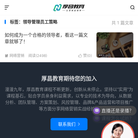


标签：领导管理员工策略
共 1 篇文章
如何成为一个合格的领导者，看这一篇文
章就够了！
网络营销
阅读(2498)
赞(
0
)


厚昌教育期待您的加入
漫漫九年，厚昌教育课程不断更新，创新从未停止。坚持以“实用”为
课程基石，贴合学员亲身利益需求，以专业的技术为导向，从数据
分析、团队管理、方案策划、风控管理、品牌&产品运营和项目推广
等方面分享网络营销实战经验。
直播还是录播？
课程怎么试听？
联系我们
