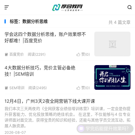


标签：数据分析思维
共 4 篇文章
学会这四个数据分析思维，账户效果想不
好都难！|百度竞价
百度竞价
阅读(2291)
赞(
0
)


4大数据分析技巧，竞价主管必备绝
技！|SEM培训
SEM培训
阅读(2495)
赞(
0
)


12月4日，广州3天2夜全网营销下线大课开课
我们本次三天两夜的《全网获客业绩倍增训练营》培训课，一定会是你提
升获客能力、优化投放策略的绝佳机会。 在这里，不仅能够与4 位专业
讲师面对面交流，获得宝贵的知识和经验，还能与其他学员交流互动，拓
展人脉资源。
学完后能提升效果吗？
2026-08-07