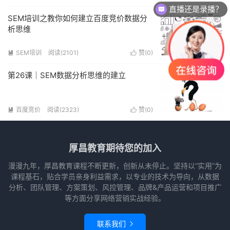
直播还是录播？
SEM培训之教你如何建立百度竞价数据分
析思维
SEM培训
阅读(2101)
赞(
0
)


第26课｜SEM数据分析思维的建立
百度竞价
阅读(2323)
赞(
0
)


厚昌教育期待您的加入
漫漫九年，厚昌教育课程不断更新，创新从未停止。坚持以“实用”为
课程基石，贴合学员亲身利益需求，以专业的技术为导向，从数据
分析、团队管理、方案策划、风控管理、品牌&产品运营和项目推广
等方面分享网络营销实战经验。
联系我们
