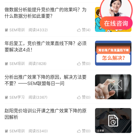
做数据分析能提升竞价推广的效果吗？为
什么数据分析如此重要？
SEM培训
阅读(4332)
赞(
4
)


年后复工，竞价推广效果直线下降？必须
要解决这4点！
SEM培训
阅读(1828)
赞(
0
)


分析出推广效果下降的原因，解决方法要
不要？——SEM联盟每日一问
SEM学习
阅读(3367)
赞(
0
)


赵阳竞价培训公开课之推广效果下降的原
因解析
SEM培训
阅读(5340)
赞(
0
)

