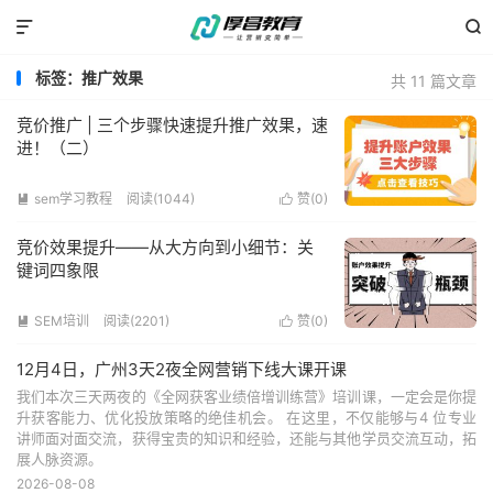


标签：推广效果
共 11 篇文章
竞价推广 | 三个步骤快速提升推广效果，速
进！（二）
sem学习教程
阅读(1044)
赞(
0
)


竞价效果提升——从大方向到小细节：关
键词四象限
SEM培训
阅读(2201)
赞(
0
)


12月4日，广州3天2夜全网营销下线大课开课
我们本次三天两夜的《全网获客业绩倍增训练营》培训课，一定会是你提
升获客能力、优化投放策略的绝佳机会。 在这里，不仅能够与4 位专业
讲师面对面交流，获得宝贵的知识和经验，还能与其他学员交流互动，拓
展人脉资源。
2026-08-08