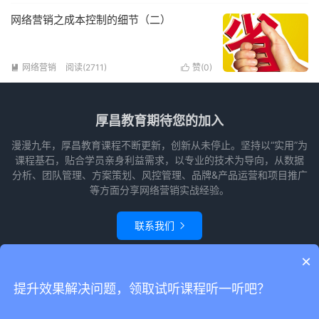
网络营销之成本控制的细节（二）
网络营销
阅读(2711)
赞(
0
)


厚昌教育期待您的加入
漫漫九年，厚昌教育课程不断更新，创新从未停止。坚持以“实用”为
课程基石，贴合学员亲身利益需求，以专业的技术为导向，从数据
分析、团队管理、方案策划、风控管理、品牌&产品运营和项目推广
等方面分享网络营销实战经验。
联系我们

×
© 2010-2026
赵阳竞价培训-厚昌教育
本站主题由
themebetter
提供
网站
提升效果解决问题，领取试听课程听一听吧？
地图
请求次数：56 次，加载用时：0.564 秒，内存占用：22.84 MB