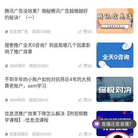
腾讯广告没效果？揭秘腾讯广告越做越好
的秘诀！（一）
信息流广告
阅读(1098)
赞(
0
)


搜索推广全天0咨询？到底是哪几个因素影
响了推广效果
SEM培训
阅读(3094)
赞(
6
)


不到半年的小账户如何对抗将近4年的大预
算老账户，sem学习
SEM培训
阅读(2600)
赞(
6
)


信息流推广效果下降怎么解决【附视频教
学课程】-信息流课程
直播还是录播？
信息流培训
阅读(2430)
赞(
1
)

