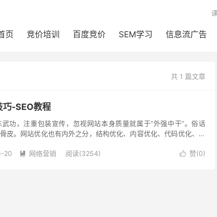
首页
竞价培训
百度竞价
SEM学习
信息流广告
共 1 篇文章
巧-SEO教程
武功，注重包装宣传，忽视网站本身质量就属于“外强中干”。俗话
骨皮。网站优化也有内外之分，结构优化、内容优化、代码优化、内
。而网站的外部链接就属于“筋骨皮”的范围了。 网站外...
6-20
网络营销
阅读(3254)
赞(
0
)

