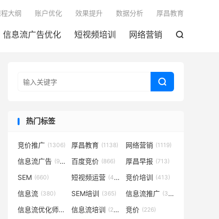

课程大纲
账户优化
效果提升
数据分析
厚昌教育
信息流广告优化
短视频培训
网络营销


热门标签
竞价推广
厚昌教育
网络营销
(1306)
(1138)
(1119)
信息流广告
百度竞价
厚昌早报
(932)
(866)
(713)
SEM
短视频运营
竞价培训
(660)
(431)
(413)
信息流
SEM培训
信息流推广
(380)
(365)
(350)
信息流优化师
信息流培训
竞价
(291)
(281)
(226)