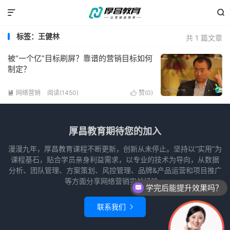


标签：王健林
共 1 篇文章
被“一个亿”目标刷屏？靠谱的营销目标如何
制定？
网络营销
阅读(1450)
赞(
0
)


厚昌教育期待您的加入
漫漫九年，厚昌教育课程不断更新，创新从未停止。坚持以“实用”为
课程基石，贴合学员亲身利益需求，以专业的技术为导向，从数据
分析、团队管理、方案策划、风控管理、品牌&产品运营和项目推广
等方面分享网络营销实战经验。
学完后能提升效果吗？
联系我们
