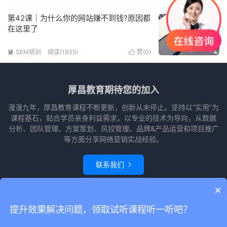
第42课｜为什么你的网站赚不到钱?原因都
在这里了
SEM培训
阅读(1935)
赞(
0
)


厚昌教育期待您的加入
漫漫九年，厚昌教育课程不断更新，创新从未停止。坚持以“实用”为
课程基石，贴合学员亲身利益需求，以专业的技术为导向，从数据
分析、团队管理、方案策划、风控管理、品牌&产品运营和项目推广
等方面分享网络营销实战经验。
联系我们

×
© 2010-2026
赵阳竞价培训-厚昌教育
本站主题由
themebetter
提供
网站
提升效果解决问题，领取试听课程听一听吧？
地图