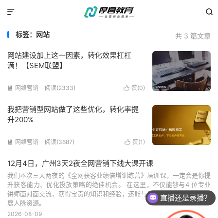


标签：网站
共 3 篇文章
网站建设加上这一因素，转化效果杠杠
滴！【SEM联盟】
网络营销
阅读(2333)
赞(
0
)


我把营销型网站做了这些优化，转化率提
升200%
网络营销
阅读(3687)
赞(
1
)


12月4日，广州3天2夜全网营销下线大课开课
我们本次三天两夜的《全网获客业绩倍增训练营》培训课，一定会是你提
升获客能力、优化投放策略的绝佳机会。 在这里，不仅能够与4 位专业
讲师面对面交流，获得宝贵的知识和经验，还能与其他学员交流互动，拓
直播还是录播？
展人脉资源。
2026-08-09