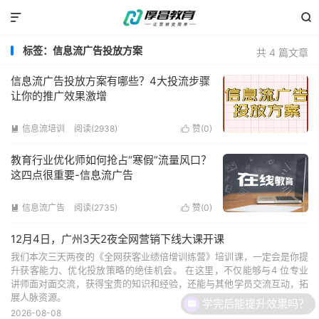


标签：信息流广告投放方案
共 4 篇文章
信息流广告投放方案有哪些？4大投流步骤
让你的推广效果激增
信息流培训
阅读(2938)
赞(
0
)


教育行业优化师如何抢占“寒假”流量风口？
这四点很重要-信息流广告
信息流广告
阅读(2735)
赞(
0
)


12月4日，广州3天2夜全网营销下线大课开课
我们本次三天两夜的《全网获客业绩倍增训练营》培训课，一定会是你提
升获客能力、优化投放策略的绝佳机会。 在这里，不仅能够与4 位专业
讲师面对面交流，获得宝贵的知识和经验，还能与其他学员交流互动，拓
展人脉资源。
学完后能提升效果吗？
2026-08-08