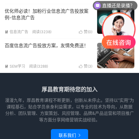
直播还是录播？
优化师必读！加粉行业信息流广告投放案
例-信息流广告
信息流广告
阅读(3238)
赞(
0
)


百度信息流广告投放方案，友情免费送！
SEM学习
阅读(3288)
赞(
3
)


厚昌教育期待您的加入
漫漫九年，厚昌教育课程不断更新，创新从未停止。坚持以“实用”为
课程基石，贴合学员亲身利益需求，以专业的技术为导向，从数据
分析、团队管理、方案策划、风控管理、品牌&产品运营和项目推广
等方面分享网络营销实战经验。
联系我们
