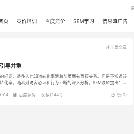
首页
竞价培训
百度竞价
SEM学习
信息流广告
共 1 篇文章
和引导并重
er的问题，很多人也知道转化率跟着陆页面有直接关系。但是不知道该
转化率。随着对访客心理和行为不断的深入分析。SEM联盟提出：引
致命法宝。 在解释什么是引导式营销之前先说一个...
9-04
百度竞价
阅读(2441)
赞(
0
)

