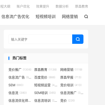

课程大纲
账户优化
效果提升
数据分析
厚昌教育
信息流广告优化
短视频培训
网络营销


热门标签
竞价推广
厚昌教育
网络营销
(1306)
(1138)
(1119)
信息流广告
百度竞价
厚昌早报
(932)
(866)
(713)
SEM
短视频运营
竞价培训
(660)
(431)
(413)
信息流
SEM培训
信息流推广
(380)
(365)
(350)
信息流优化师
信息流培训
竞价
(291)
(281)
(226)