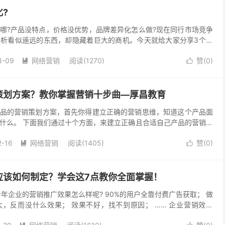
?
哪?产品没特点，价格没优势，品牌差异化怎么做?现在同行市场竞争
析看似遥远的东西，却隐藏着巨大的商机。今天就给大家分享3个营
，做营销的操盘手! 01 打造客户心理差异化 最...
8-09
网络营销
阅读(1270)
赞(
0
)


策划方案？教你掌握营销十步曲—厚昌教育
品的营销策划方案，首先你得建立正确的营销思维，知道这个产品面
什么。 下面我们通过十个方面，来建立正确且合适自己产品的营销思
销策划方案。(ps：任何一个产品的营销策划方案都要...
2-16
网络营销
阅读(1405)
赞(
0
)


应该如何制定？学会这7点教你全面掌握！
今年企业的营销推广效果怎么样呢? 90%的用户全靠付费广告获取； 做
，反而没什么效果； 效果不好，找不到原因； …… 企业营销效果
一个适合自己的全...