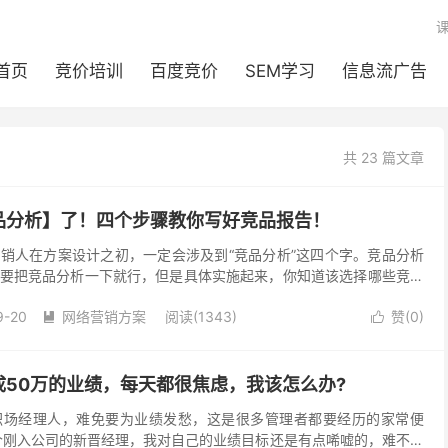
首页
竞价培训
百度竞价
SEM学习
信息流广告
共 23 篇文章
品分析】了！四个步骤教你写好竞品报告！
销人在方案设计之初，一定会涉及到“竞品分析”这四个字。竞品分析
要把竞品分析一下就行，但是具体实施起来，你知道该选择哪些竞品
呢？ 为了让自己的竞品分析显得专业，可能你查阅了很...
9-20
网络营销方案
阅读(1343)
赞(
0
)


50万的业绩，每天都很焦虑，我该怎么办?
职场经理人，难免要为业绩发愁，这是很多管理者都要经历的家常便
个刚入公司的新晋经理，我对自己的业绩目标还是有点唏嘘的，难不成