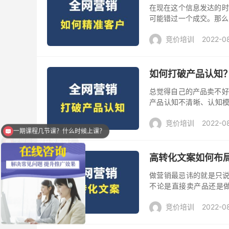
在现在这个信息发达的时
可能错过一个成交。那么
天就给大家分享4个市场营
竞价培训
2022-0
如何打破产品认知
总觉得自己的产品卖不好
产品认知不清晰、认知模
品认知的营销好方法，帮你
竞价培训
2022-0
学完后能提升效果吗？
高转化文案如何布局
做营销最忌讳的就是只说
不论是直接卖产品还是
求，更懂如何调动用户情
竞价培训
2022-0