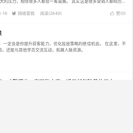
大的压力，相信很多人都会一筹莫展。 其实这是很多营销人都经历过
，你该怎么办?有人说我可以新开渠道，但是没有参考数...
4-16
网络营销
阅读(2649)
赞(
0
)


课
会是你提升获客能力、优化投放策略的绝佳机会。 在这里，不
验，还能与其他学员交流互动，拓展人脉资源。
方案，才整理出一套万能方案，适用任何阶段的用户
么我的营销方案总是难以覆盖全面?最终执行下来结果只有营销方案
我想说的是：营销方案想要做到尽善尽美，需要根据不同阶段用户的需
长用户使用周期，并且创造更大的价值。今天我们就来分析...
3-19
网络营销
阅读(4666)
赞(
0
)


销方案应该是怎样的？至少要体现这5点