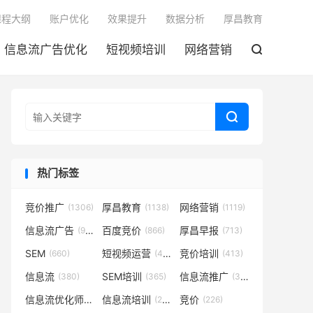

课程大纲
账户优化
效果提升
数据分析
厚昌教育
信息流广告优化
短视频培训
网络营销


热门标签
竞价推广
厚昌教育
网络营销
(1306)
(1138)
(1119)
信息流广告
百度竞价
厚昌早报
(932)
(866)
(713)
SEM
短视频运营
竞价培训
(660)
(431)
(413)
信息流
SEM培训
信息流推广
(380)
(365)
(350)
信息流优化师
信息流培训
竞价
(291)
(281)
(226)