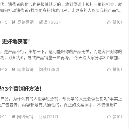
代，消费者的耐心也是极其缺乏的，放到货架上被扫一眼的机会，就
如何打动消费者?找到更多的精准用户，让更多的人购买我的产品?今
销套路，帮你精准用户，提升产品的销量! ...
8-15
网络营销
阅读(1653)
赞(
0
)


？更好地获客！
，是产品不行，细想一下，这可能跟你的产品无关，而是客户对你的
糊、认知为0，导致产品销量一降再降。 今天给大家分享3个增加产
提升产品的获客效果! 01产品定位要...
8-12
网络营销
阅读(1392)
赞(
0
)


?3个营销好方法！
产品，为什么有的人没学过营销，却比学的人更会做营销呢?事实上
做广告宣传，内容都是有共通性的。真正的文案高手，不仅懂用户需
绪，从而引导用户产生不同的购买行为。那么如何打造高转化的...
8-11
网络营销
阅读(1217)
赞(
0
)

