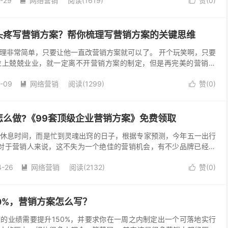
2-29
网络营销
阅读(1619)
赞(
0
)


头疼写营销方案？帮你梳理写营销方案的关键思维
理非常简单，只要让他一直改营销方案就可以了。 开个玩笑啊，只要
位上兢兢业业，就一定离不开营销方案的制定，但是再完美的营销方
白费苦工，尤其是对于营销经理来说： 能够落地执行的营销...
2-09
网络营销
阅读(1299)
赞(
0
)


么做?《99套顶级企业营销方案》免费领取
休息时间，而是忙到灵魂出窍的日子，根据专家预测，今年五一出行
对于营销人来说，这不失为一个绝佳的营销机会，有不少品牌已经开
聊五一假期营销活动策划方案怎么做? 营销人都知道“凡...
4-26
网络营销
阅读(2132)
赞(
0
)


0%，营销方案怎么写？
的业绩需要提升150%，并要求你在一周之内制定出一个可落地实行