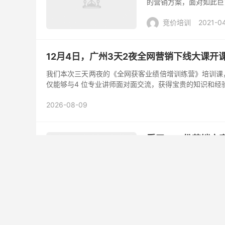
的营销方案，面对如此巨
的局面，当业绩目标增长
竞价培训
2021-0
12月4日，广州3天2夜全网营销下线大课开
我们本次三天两夜的《全网获客业绩倍增训练营》培训课，一定
仅能够与4 位专业讲师面对面交流，获得宝贵的知识和经
2026-08-09
看了300份营销
最近有很多人在说：为什
预期效果的70%，其实
求来制定，其目标就是延
竞价培训
2021-0
一个完美的年度营