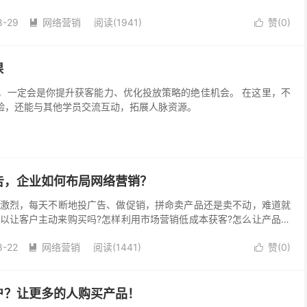
定是否定的。 那么除去离职这条出路，只能硬着头皮去干，...
8-29
网络营销
阅读(1941)
赞(
0
)


课
会是你提升获客能力、优化投放策略的绝佳机会。 在这里，不
验，还能与其他学员交流互动，拓展人脉资源。
告，企业如何布局网络营销？
激烈，每天不断地投广告、做促销，拼命卖产品还是卖不动，难道就
以让客户主动来购买吗?怎样利用市场营销低成本获客?怎么让产品的
上，真正的品牌没有那么多的花哨，今天就给大家分享如...
8-22
网络营销
阅读(1441)
赞(
0
)


户？让更多的人购买产品！