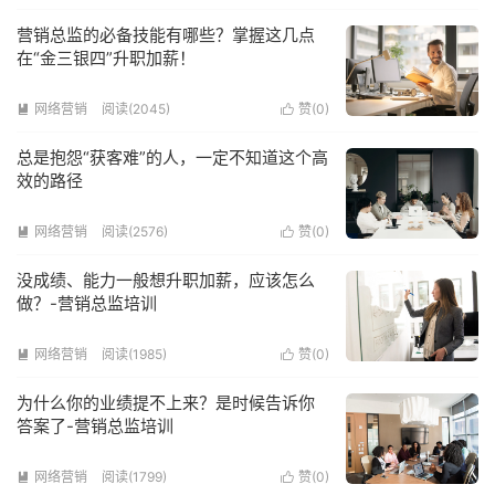
营销总监的必备技能有哪些？掌握这几点
在“金三银四”升职加薪！
网络营销
阅读(2045)
赞(
0
)


总是抱怨“获客难”的人，一定不知道这个高
效的路径
网络营销
阅读(2576)
赞(
0
)


没成绩、能力一般想升职加薪，应该怎么
做？-营销总监培训
网络营销
阅读(1985)
赞(
0
)


为什么你的业绩提不上来？是时候告诉你
答案了-营销总监培训
网络营销
阅读(1799)
赞(
0
)

