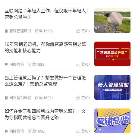
互联网给了年轻人工作，但仅限于年轻人 |
营销总监学习
营销管理培训
阅读(1525)
赞(
0
)


16年营销老司机，帮你解密高薪营销总监
的技能和核心能力
网络营销
阅读(1699)
赞(
0
)


当上管理就后悔了？想要做好一个管理怎
么这么难？| 营销总监管理
网络营销课程
阅读(1682)
赞(
0
)


如何在金三银四顺利成为营销总监？一文
为你指明营销总监晋升之路
网络营销
阅读(1696)
赞(
0
)

