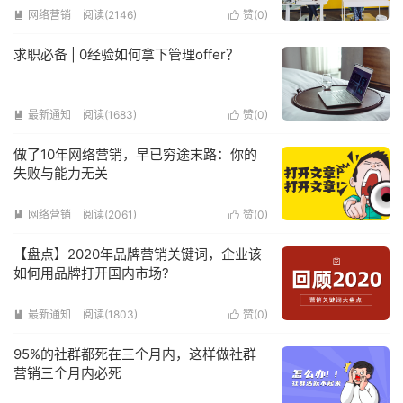
网络营销
阅读(2146)
赞(
0
)


求职必备 | 0经验如何拿下管理offer？
最新通知
阅读(1683)
赞(
0
)


做了10年网络营销，早已穷途末路：你的
失败与能力无关
网络营销
阅读(2061)
赞(
0
)


【盘点】2020年品牌营销关键词，企业该
如何用品牌打开国内市场?
最新通知
阅读(1803)
赞(
0
)


95%的社群都死在三个月内，这样做社群
营销三个月内必死