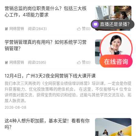
营销总监的岗位职责是什么？包括三大核
心工作，4项能力要求
直播还是录播？
网络营销
阅读(2843)
赞(
0
)


学营销管理真的有用吗？如何系统学习营
销管理？
网络营销
阅读(2595)
赞(
0
)


12月4日，广州3天2夜全网营销下线大课开课
我们本次三天两夜的《全网获客业绩倍增训练营》培训课，一定会是你提
升获客能力、优化投放策略的绝佳机会。 在这里，不仅能够与4 位专业
讲师面对面交流，获得宝贵的知识和经验，还能与其他学员交流互动，拓
展人脉资源。
2026-08-08
这4种人想升职加薪，基本无望！看看有你
吗？