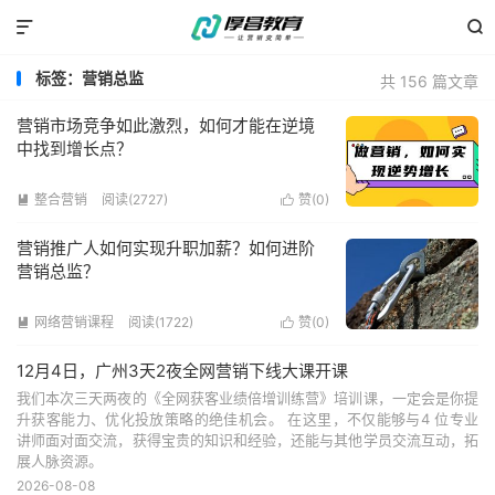


标签：营销总监
共 156 篇文章
营销市场竞争如此激烈，如何才能在逆境
中找到增长点？
整合营销
阅读(2727)
赞(
0
)


营销推广人如何实现升职加薪？如何进阶
营销总监？
网络营销课程
阅读(1722)
赞(
0
)


12月4日，广州3天2夜全网营销下线大课开课
我们本次三天两夜的《全网获客业绩倍增训练营》培训课，一定会是你提
升获客能力、优化投放策略的绝佳机会。 在这里，不仅能够与4 位专业
讲师面对面交流，获得宝贵的知识和经验，还能与其他学员交流互动，拓
展人脉资源。
2026-08-08