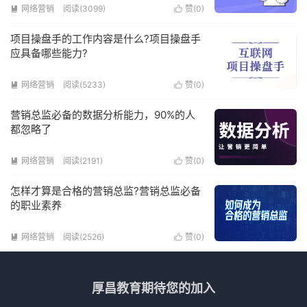
网络营销
阅读(3099)
赞(
0
)


项目操盘手的工作内容是什么?项目操盘手
应具备哪些能力?
网络营销
阅读(5233)
赞(
0
)


营销总监必备的数据分析能力，90%的人
都忽略了
网络营销
阅读(2191)
赞(
0
)


怎样才算是合格的营销总监?营销总监必备
的职业素养
网络营销
阅读(2526)
赞(
0
)


厚昌教育期待您的加入