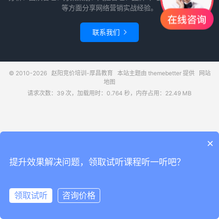
等方面分享网络营销实战经验。
联系我们

© 2010-2026
赵阳竞价培训-厚昌教育
本站主题由
themebetter
提供
网站
地图
请求次数：39 次，加载用时：0.764 秒，内存占用：22.49 MB
×
提升效果解决问题，领取试听课程听一听吧？
领取试听
咨询价格
领取试听
电话咨询