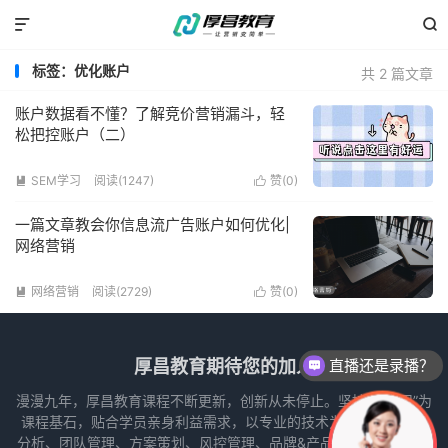


标签：优化账户
共 2 篇文章
账户数据看不懂？了解竞价营销漏斗，轻
松把控账户（二）
SEM学习
阅读(1247)
赞(
0
)


一篇文章教会你信息流广告账户如何优化|
网络营销
网络营销
阅读(2729)
赞(
0
)


厚昌教育期待您的加入
直播还是录播？
漫漫九年，厚昌教育课程不断更新，创新从未停止。坚持以“实用”为
课程基石，贴合学员亲身利益需求，以专业的技术为导向，从数据
分析、团队管理、方案策划、风控管理、品牌&产品运营和项目推广