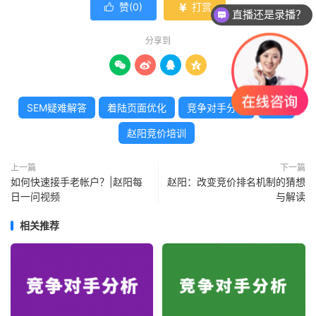
赞(
0
)
打赏


直播还是录播？
分享到




SEM疑难解答
着陆页面优化
竞争对手分析
赵阳
赵阳竞价培训
上一篇
下一篇
如何快速接手老帐户？|赵阳每
赵阳：改变竞价排名机制的猜想
日一问视频
与解读
相关推荐