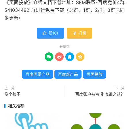
《页面投放》介绍文档下载地址：SEM联盟-百度竞价4群
541034492 群进行免费下载（总群，1群，2群，3群已同
步更新）
赞(
0
)
打赏


分享到




百度凤巢产品
百度新产品
页面投放
上一篇
下一篇
像个孩子
百度账户被盗!到底谁之过？
相关推荐