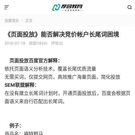


百度竞价
正文

《页面投放》能否解决竞价帐户长尾词困境
2016-07-19
阅读(1834)
评论(2)
页面投放百度官方解释：
依托页面语义分析技术，覆盖长尾优质流量
无需买词，仅提交网页，高效推广海量页面，简化投放
SEM联盟解释：
在没有建立长尾词计划时，开通页面投放后，百度会根据页
面语义来自行匹配出长尾词。
例子：
商品名：福特野马