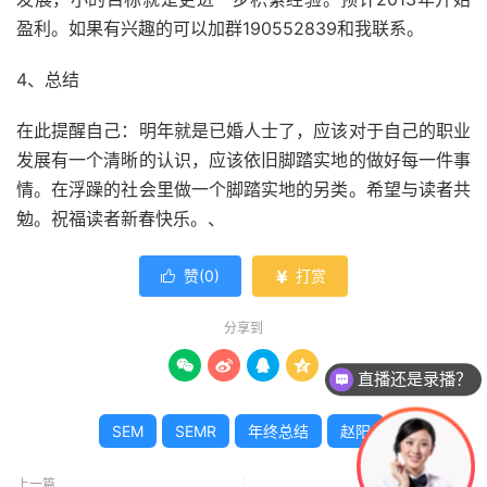
盈利。如果有兴趣的可以加群190552839和我联系。
4、总结
在此提醒自己：明年就是已婚人士了，应该对于自己的职业
发展有一个清晰的认识，应该依旧脚踏实地的做好每一件事
情。在浮躁的社会里做一个脚踏实地的另类。希望与读者共
勉。祝福读者新春快乐。、
赞(
0
)
打赏


分享到
直播还是录播？




课程怎么试听？
SEM
SEMR
年终总结
赵阳
上一篇
下一篇