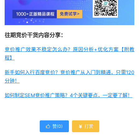
往期竞价干货内容分享：
竞价推广效果不稳定怎么办？原因分析+优化方案【附教
程】
新手如何入行百度竞价？竞价推广从入门到精通，只需120
分钟！
如何制定SEM竞价推广策略？4个关键要点，一定要了解！
赞(
0
)
打赏

