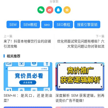
分享到




SEM
SEM教程
seo
SEO教程
搜索引擎营销
上一篇
下一篇
来了！抖音本地餐饮行业的店铺
优化师面试常见问题有哪些？六
引流攻略
大常见问题让你对答如流
相关推荐
SEM+AI：是风口，还是割韭
深度解析 SEM 获客逻辑，别再
菜？
说竞价广告不能做！