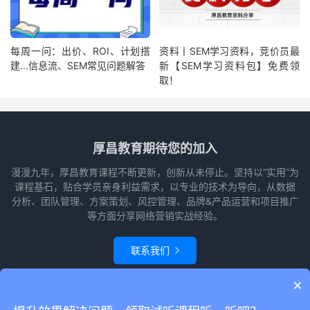
每周一问：出价、ROI、计划搭
资料丨SEM学习资料，竞价员最
建...信息流、SEM常见问题解答
新【SEM学习资料包】免费领
取！
厚昌教育期待您的加入
漫漫九年，厚昌教育课程不断更新，创新从未停止。坚持以“实用”为
课程基石，贴合学员亲身利益需求，以专业的技术为导向，从数据
分析、团队管理、方案策划、风控管理、品牌&产品运营和项目推广
等方面分享网络营销实战经验。
联系我们

×
© 2010-2026
赵阳竞价培训-厚昌教育
本站主题由
themebetter
提供
网站