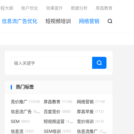

课程大纲
账户优化
效果提升
数据分析
厚昌教育
信息流广告优化
短视频培训
网络营销


热门标签
竞价推广
厚昌教育
网络营销
(1306)
(1138)
(1119)
信息流广告
百度竞价
厚昌早报
(932)
(866)
(713)
SEM
短视频运营
竞价培训
(660)
(431)
(413)
信息流
SEM培训
信息流推广
(380)
(365)
(350)