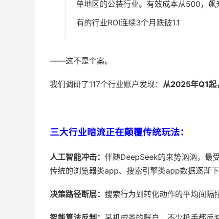
单地区的公装行业。有效成本从500，飙升
有的行业ROI连续3个月跌破1.1
——这不是个案。
我们调研了117个行业账户发现：
从2025年Q1
三大行业暗流正在颠覆传统玩法：
人工智能冲击：
伴随DeepSeek的来势汹汹，
传统的浏览器类app、搜索引擎类app数据逐渐
决策路径断层：
搜索行为到转化动作的平均间隔拉
智能算法反制：
某机械类的账户，不少投手都反映