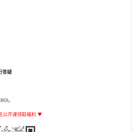
行答疑
ROI。
名公开课领取福利 ▼