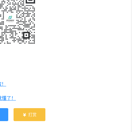
取！
就懂了！
打赏
