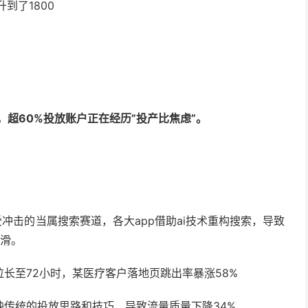
到了1800
起，超60%投放账户正在经历”投产比焦虑”。
最受冲击的当属搜索赛道，各大app借助ai技术重构搜索，导致
下滑。
长至72小时，某医疗客户落地页跳出率暴涨58%
传统的投放思路和技巧，导致流量质量下降34%