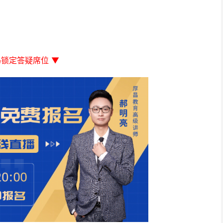
码锁定答疑席位 ▼