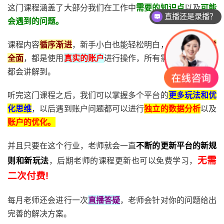
直播还是录播？
这门课程涵盖了大部分我们在工作中
需要的知识点
以及
可能
会遇到的问题。
课程怎么试听？
课程内容
循序渐进
，新手小白也能轻松明白，而且内容
非常
全面
，都是使用
真实的账户
进行操作，所有需要注意的细节
都会讲解到。
听完这门课程之后，我们可以掌握多个平台的
更多玩法和优
化思维
，以后遇到账户问题都可以进行
独立的数据分析
以及
账户的优化。
并且只要在这个行业，老师就会一直
不断的更新平台的新规
无需
则和新玩法
，后期老师的课程更新也可以免费学习，
二次付费!
每月老师还会进行一次
直播答疑
，老师会针对你的问题给出
完善的解决方案。