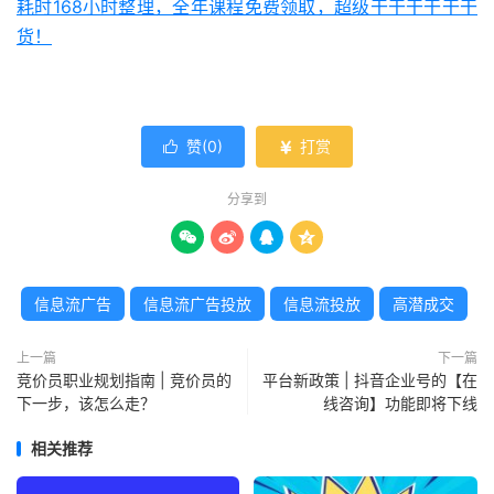
耗时168小时整理，全年课程免费领取，超级干干干干干干
货！
赞(
0
)
打赏


分享到




信息流广告
信息流广告投放
信息流投放
高潜成交
上一篇
下一篇
竞价员职业规划指南 | 竞价员的
平台新政策 | 抖音企业号的【在
下一步，该怎么走？
线咨询】功能即将下线
相关推荐