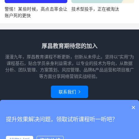
警惕！某些时候，高点击率会让
技术型投手，正在被淘汰
账户死的更快
厚昌教育期待您的加入
漫漫九年，厚昌教育课程不断更新，创新从未停止。坚持以“实用”为
课程基石，贴合学员亲身利益需求，以专业的技术为导向，从数据
分析、团队管理、方案策划、风控管理、品牌&产品运营和项目推广
等方面分享网络营销实战经验。
联系我们

×
© 2010-2026
赵阳竞价培训-厚昌教育
本站主题由
themebetter
提供
网站
提升效果解决问题，领取试听课程听一听吧？
地图
请求次数：48 次，加载用时：0.704 秒，内存占用：22.83 MB