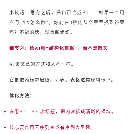
小技巧：写完之后，把自己当成
AI——如果一个用
户问“XX怎么做”，你能在3秒内从文章里找到答案
吗？不能的话，就重新组织。
细节
②：给AI喂“结构化数据”，而不是散文
AI读文章的方式和人不一样。
它更依赖
标题层级、列表、表格
这类逻辑标记。
优化方法：
多用
H2、H3 小标题，把内容拆成清晰的模块。
核心要点用
无序列表
或
有序列表
呈现。