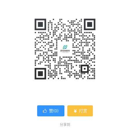
赞(
0
)
打赏


分享到