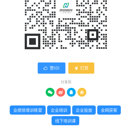
赞(
0
)
打赏


分享到




业绩倍增训练营
企业培训
企业投放
全网获客
线下培训课