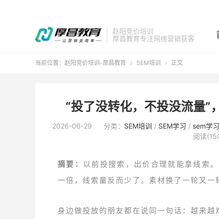
赵阳竞价培训
厚昌教育专注网络营销获客
当前位置：
赵阳竞价培训-厚昌教育
SEM培训
正文


“投了没转化，不投没流量”
2026-06-29
分类：
SEM培训
/
SEM学习
/
sem学
阅读(15
摘要：
以前投搜索，出价合理就能拿线索。
一倍，线索量反而少了。素材换了一轮又一
身边做投放的朋友都在说同一句话：越来越