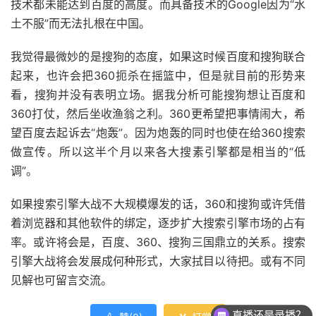
技术都未能达到百度的高度。而具备技术的Google因为“水
土不服”而无法扎根在中国。
我觉得最微妙的是搜狗的态度，如果这时候百度和搜狗联合
起来，也许会把360扼杀在摇篮中，但是就目前的形势来
看，搜狗并没有表明立场。据我分析可能搜狗想让百度和
360打仗，然后坐收渔翁之利。360更希望把事情闹大，希
望百度去起诉去“炮轰”。因为炮轰的同时也使在给360搜索
做宣传。所以这半个月以来各大搜素引擎都是相当的“低
调”。
如果搜索引擎大战不大规模爆发的话，360和搜狗或许凭借
着浏览器和其他软件的绑定，逐步扩大搜索引擎市场的占有
率。或许将会是，百度、360、搜狗三国鼎立的关系。搜索
引擎大战将会发展成何种形式，大家拭目以待把。或有不同
见解也可留言交流。
直播还是录播？