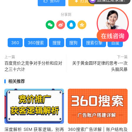
赞(
0
)
打赏


分享到




360
360搜索
搜搜
搜狗
搜索引擎
百度
上一篇
下一篇
百度竞价之竞争对手分析和应对
关于黄金圆环定律的思考-一次
之三十六计
头脑风暴
相关推荐
深度解析 SEM 获客逻辑，别再
360搜索广告详解 | 账户结构及