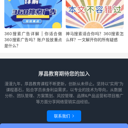
360搜索广告详解 | 你适合做
神马搜索适合你吗？360搜索怎
360搜索广告吗？账户投放重点
么样？一文解开你的所有疑惑
是什么？
厚昌教育期待您的加入
漫漫九年，厚昌教育课程不断更新，创新从未停止。坚持以“实用”为
课程基石，贴合学员亲身利益需求，以专业的技术为导向，从数据
分析、团队管理、方案策划、风控管理、品牌&产品运营和项目推广
等方面分享网络营销实战经验。
联系我们
