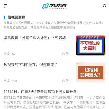


短视频课程
厚昌教育短视频课程,为0-2岁短视频达人提供专业短视频课程培训,20天掌握短
视频的必备能力,新一期短视频课程正在招生中,赶快报名
厚昌教育「分销合伙人计划」正式启动
阅读(252)
赞(
0
)

短视频的“红利”还在，但逻辑变了
阅读(570)
赞(
0
)

12月4日，广州3天2夜全网营销下线大课开课
我们本次三天两夜的《全网获客业绩倍增训练营》培训课，一定会是你提
升获客能力、优化投放策略的绝佳机会。 在这里，不仅能够与4 位专业
讲师面对面交流，获得宝贵的知识和经验，还能与其他学员交流互动，拓