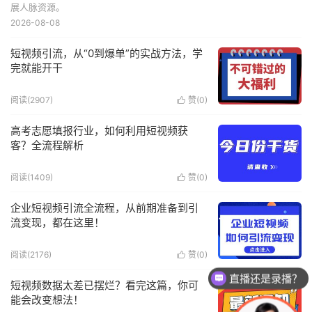
展人脉资源。
2026-08-08
短视频引流，从“0到爆单”的实战方法，学
完就能开干
阅读(2907)
赞(
0
)

高考志愿填报行业，如何利用短视频获
客？全流程解析
阅读(1409)
赞(
0
)

企业短视频引流全流程，从前期准备到引
流变现，都在这里！
阅读(2176)
赞(
0
)

直播还是录播？
短视频数据太差已摆烂？看完这篇，你可
能会改变想法！