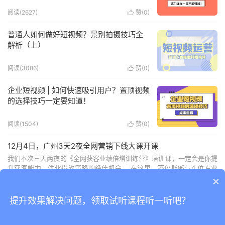
阅读(2627)
赞(
0
)

普通人如何做好短视频？景别拍摄技巧全
解析（上）
阅读(3086)
赞(
0
)

企业短视频 | 如何快速吸引用户？置顶视频
的选择技巧一定要知道！
阅读(1504)
赞(
0
)

12月4日，广州3天2夜全网营销下线大课开课
我们本次三天两夜的《全网获客业绩倍增训练营》培训课，一定会是你提
升获客能力、优化投放策略的绝佳机会。 在这里，不仅能够与4 位专业
讲师面对面交流，获得宝贵的知识和经验，还能与其他学员交流互动，拓
×
展人脉资源。
2026-08-08
提升效果解决问题，领取试听课程听一听吧？
企业短视频运营难？获客难？问题太多怎