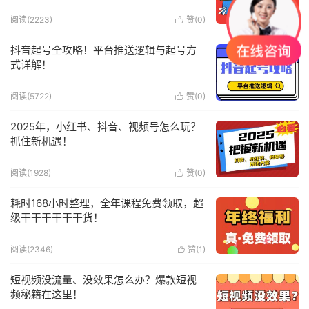
阅读(2223)
赞(
0
)

抖音起号全攻略！平台推送逻辑与起号方
式详解！
阅读(5722)
赞(
0
)

2025年，小红书、抖音、视频号怎么玩？
抓住新机遇！
阅读(1928)
赞(
0
)

耗时168小时整理，全年课程免费领取，超
级干干干干干干货！
阅读(2346)
赞(
1
)

短视频没流量、没效果怎么办？爆款短视
频秘籍在这里！