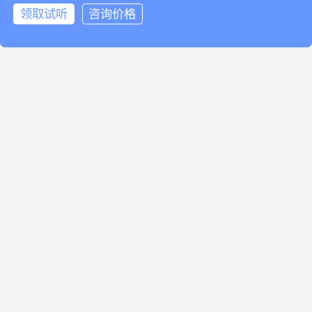
么办？直播答疑解救你
领取试听
咨询价格
领取试听
电话咨询
阅读(3086)
赞(
0
)

618狂欢来袭！《厚昌教育获客倍增内刊》
免费领，错过等一整年！
阅读(1303)
赞(
0
)

短视频获客难？用户少？来看如何直接获
得用户联系方式！
阅读(1241)
赞(
0
)

企业短视频怎么都做不好？实力讲师直播
解答，速来！
阅读(1255)
赞(
0
)

为什么短视频账号播放量低？教你四个破