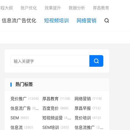

课程大纲
账户优化
效果提升
数据分析
厚昌教育
信息流广告优化
短视频培训
网络营销


热门标签
竞价推广
厚昌教育
网络营销
(1306)
(1138)
(1119)
信息流广告
百度竞价
厚昌早报
(932)
(866)
(713)
SEM
短视频运营
竞价培训
(660)
(431)
(413)
信息流
SEM培训
信息流推广
(380)
(365)
(350)