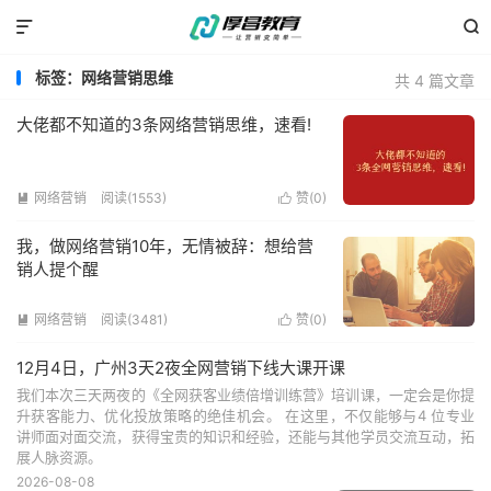


标签：网络营销思维
共 4 篇文章
大佬都不知道的3条网络营销思维，速看!
网络营销
阅读(1553)
赞(
0
)


我，做网络营销10年，无情被辞：想给营
销人提个醒
网络营销
阅读(3481)
赞(
0
)


12月4日，广州3天2夜全网营销下线大课开课
我们本次三天两夜的《全网获客业绩倍增训练营》培训课，一定会是你提
升获客能力、优化投放策略的绝佳机会。 在这里，不仅能够与4 位专业
讲师面对面交流，获得宝贵的知识和经验，还能与其他学员交流互动，拓
展人脉资源。
2026-08-08