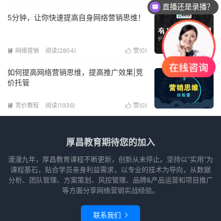
直播还是录播？
5分钟，让你快速提高自身网络营销思维！
网络营销
阅读(2804)
赞(
0
)


如何提高网络营销思维，提高推广效果|竞
价托管
竞价教程
阅读(1936)
赞(
0
)


厚昌教育期待您的加入
漫漫九年，厚昌教育课程不断更新，创新从未停止。坚持以“实用”为
课程基石，贴合学员亲身利益需求，以专业的技术为导向，从数据
分析、团队管理、方案策划、风控管理、品牌&产品运营和项目推广
等方面分享网络营销实战经验。
联系我们
