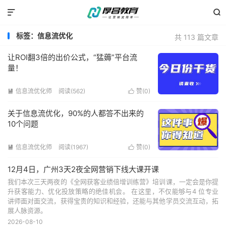


标签：信息流优化
共 113 篇文章
让ROI翻3倍的出价公式，“猛薅”平台流
量！
信息流优化师
阅读(562)
赞(
0
)


关于信息流优化，90%的人都答不出来的
10个问题
信息流优化师
阅读(1967)
赞(
0
)


12月4日，广州3天2夜全网营销下线大课开课
我们本次三天两夜的《全网获客业绩倍增训练营》培训课，一定会是你提
升获客能力、优化投放策略的绝佳机会。 在这里，不仅能够与4 位专业
讲师面对面交流，获得宝贵的知识和经验，还能与其他学员交流互动，拓
展人脉资源。
2026-08-10