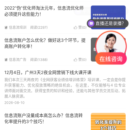
2022“伪”优化师淘汰元年，信息流优化师
必须提升这些能力！
直播还是录播？
信息流培训
阅读(2297)
赞(
0
)


信息流账户怎么优化？做好这3个环节，提
高账户转化率！
信息流广告
阅读(1388)
赞(
0
)


12月4日，广州3天2夜全网营销下线大课开课
我们本次三天两夜的《全网获客业绩倍增训练营》培训课，一定会是你提
升获客能力、优化投放策略的绝佳机会。 在这里，不仅能够与4 位专业
讲师面对面交流，获得宝贵的知识和经验，还能与其他学员交流互动，拓
展人脉资源。
2026-08-10
信息流账户没量成本高怎么办？信息流转
化率提升的3个技巧！