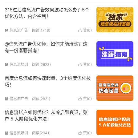
315过后信息流广告效果波动怎么办？5个
优化方法，内含福利！
信息流广告
阅读(1749)
赞(
0
)


@信息流广告优化师：如何才能涨薪？这
有一份涨薪指南！
信息流培训
阅读(2623)
赞(
0
)


百度信息流如何快速起量，3个维度优化技
巧！
信息流广告
阅读(2821)
赞(
0
)


信息流账户如何优化？从冷启到衰退，账
户 5 大阶段优化方法！
信息流培训
阅读(2941)
赞(
0
)

