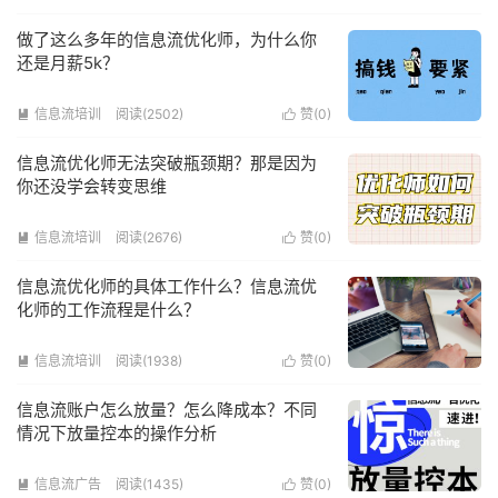
做了这么多年的信息流优化师，为什么你
还是月薪5k？
信息流培训
阅读(2502)
赞(
0
)


信息流优化师无法突破瓶颈期？那是因为
你还没学会转变思维
信息流培训
阅读(2676)
赞(
0
)


信息流优化师的具体工作什么？信息流优
化师的工作流程是什么？
信息流培训
阅读(1938)
赞(
0
)


信息流账户怎么放量？怎么降成本？不同
情况下放量控本的操作分析
信息流广告
阅读(1435)
赞(
0
)

