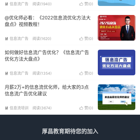
信息流广告
阅读(1940)
赞(
0
)


@优化师必看：《2022信息流优化方法大
盘点》视频教程！
信息流广告
阅读(1620)
赞(
0
)


如何做好信息流广告优化？《信息流广告
优化方法大盘点》
信息流广告
阅读(1354)
赞(
0
)


月薪2万+的信息流优化师，给大家的3点
信息流广告优化建议
信息流培训
阅读(3674)
赞(
0
)


厚昌教育期待您的加入