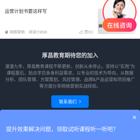
运营计划书要这样写
网络营销
阅读(1959)
赞(
0
)


厚昌教育期待您的加入
漫漫九年，厚昌教育课程不断更新，创新从未停止。坚持以“实用”为
课程基石，贴合学员亲身利益需求，以专业的技术为导向，从数据
分析、团队管理、方案策划、风控管理、品牌&产品运营和项目推广
等方面分享网络营销实战经验。
联系我们

×
© 2010-2026
赵阳竞价培训-厚昌教育
本站主题由
themebetter
提供
网站
提升效果解决问题，领取试听课程听一听吧？
地图