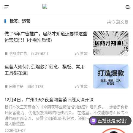


标签：运营
共 3 篇文章
做了5年广告推广，居然才知道还要懂这些
运营知识！{不看别后悔}
信息流广告
阅读(1621)
赞(
0
)


运营人如何打造爆款？创意、模板、常用
工具都在这！
网络营销
阅读(1178)
赞(
0
)


12月4日，广州3天2夜全网营销下线大课开课
我们本次三天两夜的《全网获客业绩倍增训练营》培训课，一定会是你提
升获客能力、优化投放策略的绝佳机会。 在这里，不仅能够与4 位专业
讲师面对面交流，获得宝贵的知识和经验，还能与其他学员交流互动，拓
直播还是录播？
展人脉资源。
2026-08-07