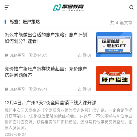


标签：账户策略
共 4 篇文章
怎么才能做出合适的账户策略？账户计划
如何划分？速看！
SEM学习
阅读(1407)
赞(
0
)


竞价推广新账户怎样快速起量？竞价账户
搭建问题解答
SEM学习
阅读(1964)
赞(
0
)


12月4日，广州3天2夜全网营销下线大课开课
我们本次三天两夜的《全网获客业绩倍增训练营》培训课，一定会是你提
升获客能力、优化投放策略的绝佳机会。 在这里，不仅能够与4 位专业
讲师面对面交流，获得宝贵的知识和经验，还能与其他学员交流互动，拓
展人脉资源。
学完后能提升效果吗？
2026-08-07