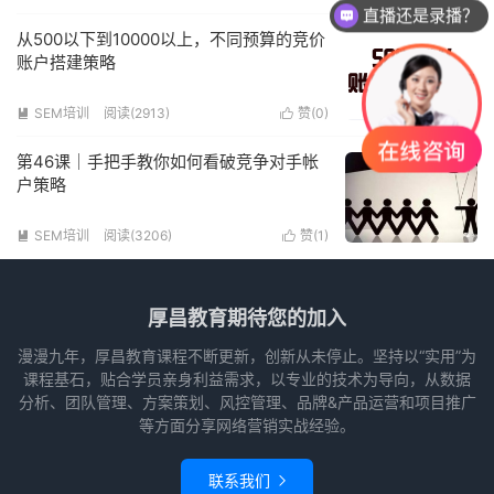
直播还是录播？
从500以下到10000以上，不同预算的竞价
账户搭建策略
SEM培训
阅读(2913)
赞(
0
)


第46课｜手把手教你如何看破竞争对手帐
户策略
SEM培训
阅读(3206)
赞(
1
)


厚昌教育期待您的加入
漫漫九年，厚昌教育课程不断更新，创新从未停止。坚持以“实用”为
课程基石，贴合学员亲身利益需求，以专业的技术为导向，从数据
分析、团队管理、方案策划、风控管理、品牌&产品运营和项目推广
等方面分享网络营销实战经验。
联系我们
