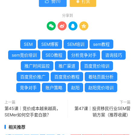
赞(
1
)
打赏


分享到




SEM
SEM博客
SEM培训
sem教程
sem竞价培训
SEO教程
分析竞争对手
咨询技巧
推广时间监控
推广渠道
百度竞价培训
百度竞价推广
百度竞价教程
着陆页面分析
竞争对手
账户策略
赵阳
赵阳竞价培训
上一篇
下一篇
第45课｜竞价成本越来越高，
第47课｜投资移民行业SEM营
SEMer如何空手套白狼？
销方案（推荐收藏）
相关推荐