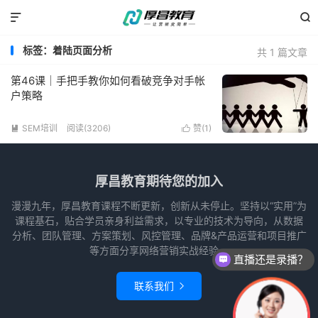


标签：着陆页面分析
共 1 篇文章
第46课｜手把手教你如何看破竞争对手帐
户策略
SEM培训
阅读(3206)
赞(
1
)


厚昌教育期待您的加入
漫漫九年，厚昌教育课程不断更新，创新从未停止。坚持以“实用”为
课程基石，贴合学员亲身利益需求，以专业的技术为导向，从数据
分析、团队管理、方案策划、风控管理、品牌&产品运营和项目推广
等方面分享网络营销实战经验。
直播还是录播？
联系我们
