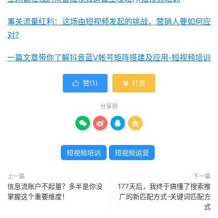
事关流量红利：这场由短视频发起的挑战，营销人要如何应
对?
一篇文章带你了解抖音蓝V帐号矩阵搭建及应用-短视频培训
赞(
1
)
打赏


分享到




短视频培训
短视频运营
上一篇
下一篇
信息流账户不起量？多半是你没
177天后，我终于搞懂了搜索推
掌握这个重要维度！
广的新匹配方式-关键词匹配方
式