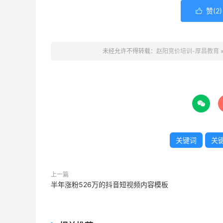
赞(
2
)

未经允许不得转载：
赵阳竞价培训-厚昌教育

关键词
关
上一篇
半年涨粉526万的抖音短视频内容模板