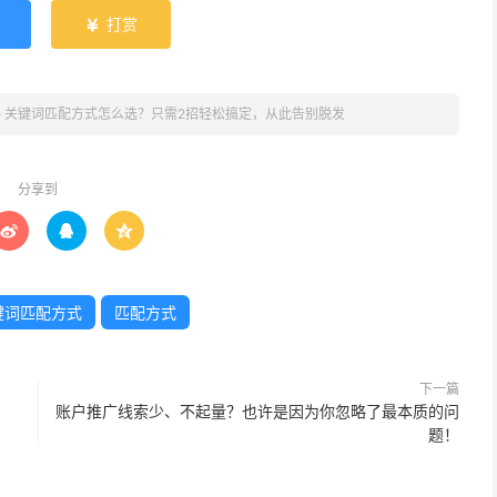
打赏

»
关键词匹配方式怎么选？只需2招轻松搞定，从此告别脱发
分享到



键词匹配方式
匹配方式
下一篇
账户推广线索少、不起量？也许是因为你忽略了最本质的问
题！