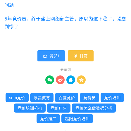
问题
5年竞价员，终于坐上网络部主管，原以为这下稳了，没想
到惨了
赞(
3
)
打赏


分享到




sem竞价
厚昌教育
百度竞价
竞价员
竞价培训
竞价培训机构
竞价广告
竞价怎么做数据分析
竞价推广
赵阳竞价培训