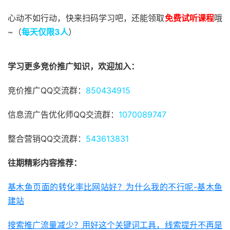
心动不如行动，快来扫码学习吧，还能领取
免费试听课程
哦
~（
每天仅限3人
）
学习更多竞价推广知识，欢迎加入：
竞价推广QQ交流群：
850434915
信息流广告优化师QQ交流群：
1070089747
整合营销QQ交流群：
543613831
往期精彩内容推荐：
基木鱼页面的转化率比网站好？为什么我的不行呢-基木鱼
建站
搜索推广流量减少？用好这个关键词工具，线索提升不再是