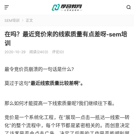


SEM培训
正文

在吗？最近竞价来的线索质量有点差呀-sem培
训
2020-10-29
阅读(2403)
评论(0)
最令竞价员崩溃的一句话是什么?
莫过于这句
“最近线索质量比较差啊”。
那么如何才能提高一下线索质量呢?我们继续往下看。
竞价是一个系统化工程，在“展现—点击—抵达—线索—转
化”的整个流程中，每个环节都是紧密相关的。而创意决定
了访客是否会点击广告，决定了后面的工作是否能顺利展