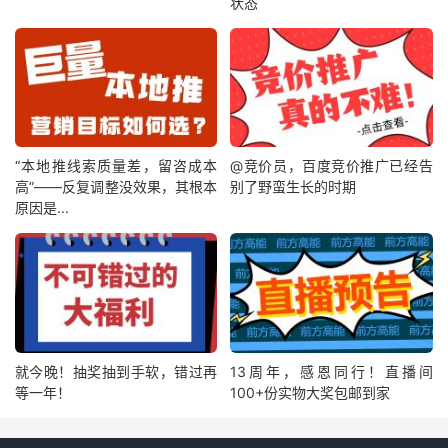
状态
“本地推线索质量差，留咨成本
@竞价员，百度竞价推广已经告
高”——反复调整没效果，其根本
别了野蛮生长的时期
原因是...
就今晚！抽奖抽到手软，错过再
13周年，感恩同行！直播间
等一年！
100+份实物大奖包邮到家