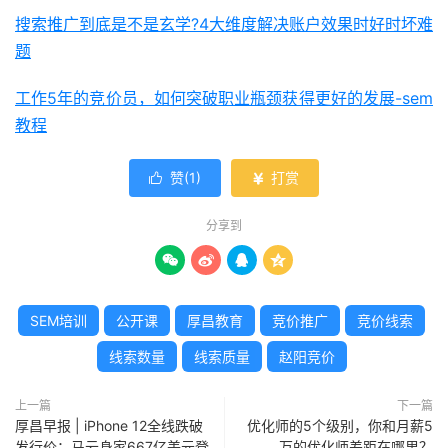
搜索推广到底是不是玄学?4大维度解决账户效果时好时坏难
题
工作5年的竞价员，如何突破职业瓶颈获得更好的发展-sem
教程
赞(
1
)
打赏


分享到




SEM培训
公开课
厚昌教育
竞价推广
竞价线索
线索数量
线索质量
赵阳竞价
上一篇
下一篇
厚昌早报 | iPhone 12全线跌破
优化师的5个级别，你和月薪5
发行价；马云身家667亿美元登
万的优化师差距在哪里？