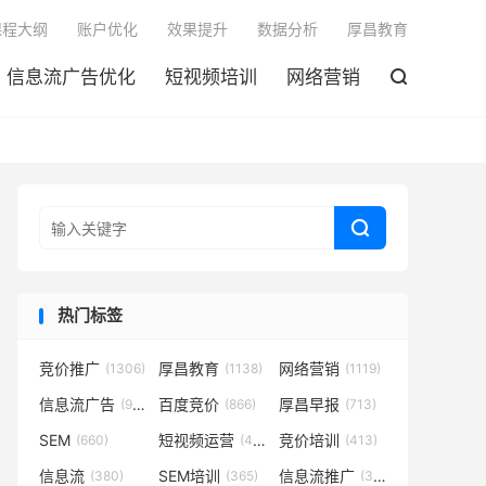

课程大纲
账户优化
效果提升
数据分析
厚昌教育
信息流广告优化
短视频培训
网络营销


热门标签
竞价推广
厚昌教育
网络营销
(1306)
(1138)
(1119)
信息流广告
百度竞价
厚昌早报
(932)
(866)
(713)
SEM
短视频运营
竞价培训
(660)
(431)
(413)
信息流
SEM培训
信息流推广
(380)
(365)
(350)