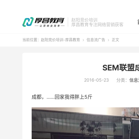
赵阳竞价培训
厚昌教育专注网络营销获客
当前位置：
赵阳竞价培训-厚昌教育
信息流广告
正文


SEM联盟
2016-05-23
分类：
信息
成都，……回家我得胖上5斤