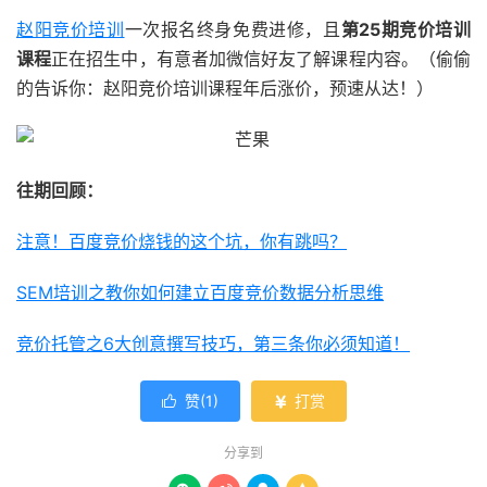
赵阳竞价培训
一次报名终身免费进修，且
第25期竞价培训
课程
正在招生中，有意者加微信好友了解课程内容。（偷偷
的告诉你：赵阳竞价培训课程年后涨价，预速从达！）
往期回顾：
注意！百度竞价烧钱的这个坑，你有跳吗？
SEM培训之教你如何建立百度竞价数据分析思维
竞价托管之6大创意撰写技巧，第三条你必须知道！
赞(
1
)
打赏


分享到