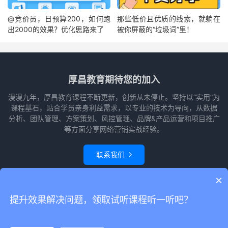
@竞价员，日预算200，如何跑
那些低价且优质的线索，就躺在
出2000的效果？优化思路来了
被你屏蔽的“垃圾词”里！
厚昌教育期待您的加入
漫漫九年，厚昌教育课程不断更新，创新从未停止。坚持以“实用”为
课程基石，贴合学员亲身利益需求，以专业的技术为导向，从数据
分析、团队管理、方案策划、风控管理、品牌&产品运营和项目推广
等方面分享网络营销实战经验。
联系我们

×
© 2010-2026
赵阳竞价培训-厚昌教育
本站主题由
themebetter
提供
网站
提升效果解决问题，领取试听课程听一听吧？
地图
请求次数：53 次，加载用时：0.631 秒，内存占用：22.75 MB