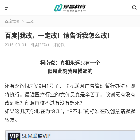


百度竞价
正文

百度|我改，一定改！请告诉我怎么改！
2016-09-01
阅读(2274)
评论(0)
柯南说：真相永远只有一个
但是此刻我是懵逼的
还有5个小时就9月1号了，《互联网广告管理暂行办法》即
将执行。最近医疗行业的竞价员真是辛苦了。改创意有没有
改到吐？创意审核不过有没有想死？
如果这几天你也在为“8准”，“8不准”的标准在改创意请默默
转发。