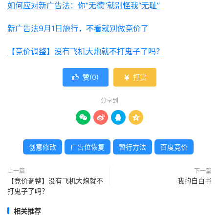
如何应对新广告法：你“无德”就别怪我“无耻”
新广告法9月1日施行，不看就别做竞价了
【竞价调整】没有飞机大炮就不打鬼子了吗？
赞(
0
)
打赏


分享到




创意修改
广告位恢复
暂行方法
百度竞价
上一篇
下一篇
【竞价调整】没有飞机大炮就不
我的自白书
打鬼子了吗？
相关推荐